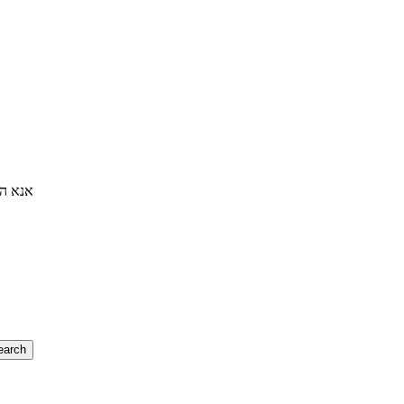
אנא הז