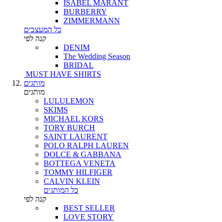
ISABEL MARANT
BURBERRY
ZIMMERMANN
כל המעצבים
קנה לפי
DENIM
The Wedding Season
BRIDAL
MUST HAVE SHIRTS
מותגים
מותגים
LULULEMON
SKIMS
MICHAEL KORS
TORY BURCH
SAINT LAURENT
POLO RALPH LAUREN
DOLCE & GABBANA
BOTTEGA VENETA
TOMMY HILFIGER
CALVIN KLEIN
כל המותגים
קנה לפי
BEST SELLER
LOVE STORY