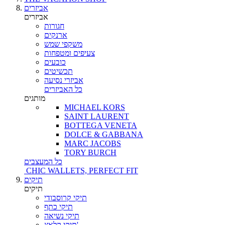
אביזרים
אביזרים
חגורות
ארנקים
משקפי שמש
צעיפים ומטפחות
כובעים
תכשיטים
אביזרי נסיעה
כל האביזרים
מותגים
MICHAEL KORS
SAINT LAURENT
BOTTEGA VENETA
DOLCE & GABBANA
MARC JACOBS
TORY BURCH
כל המעצבים
CHIC WALLETS, PERFECT FIT
תיקים
תיקים
תיקי קרוסבודי
תיקי כתף
תיקי נשיאה
תיקי קלאץ'