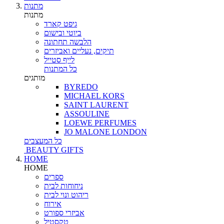
מתנות
מתנות
גיפט קארד
ביוטי ובישום
הלבשה תחתונה
תיקים, נעליים ואביזרים
לייף סטייל
כל המתנות
מותגים
BYREDO
MICHAEL KORS
SAINT LAURENT
ASSOULINE
LOEWE PERFUMES
JO MALONE LONDON
כל המעצבים
BEAUTY GIFTS
HOME
HOME
ספרים
ניחוחות לבית
ריהוט ונוי לבית
אירוח
אביזרי ספורט
טקסטיל