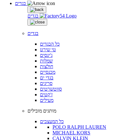
בגדים
בגדים
בגדים
כל הבגדים
טי שירט
ג'ינסים
שמלות
חולצות
מכנסיים
בגדי ים
סריגים
סווטשרטים
ז'קטים
מעילים
מותגים מובילים
כל המעצבים
POLO RALPH LAUREN
MICHAEL KORS
CALVIN KLEIN