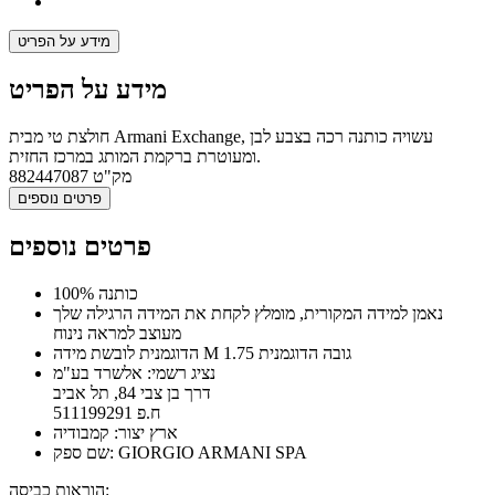
מידע על הפריט
מידע על הפריט
חולצת טי מבית Armani Exchange, עשויה כותנה רכה בצבע לבן
ומעוטרת ברקמת המותג במרכז החזית.
מק"ט
882447087
פרטים נוספים
פרטים נוספים
100% כותנה
נאמן למידה המקורית, מומלץ לקחת את המידה הרגילה שלך
מעוצב למראה נינוח
הדוגמנית לובשת מידה M גובה הדוגמנית 1.75
נציג רשמי: אלשרד בע"מ
דרך בן צבי 84, תל אביב
ח.פ 511199291
ארץ יצור: קמבודיה
שם ספק: GIORGIO ARMANI SPA
הוראות כביסה: