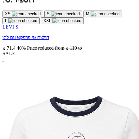
הוספה לסל
XS
S
M
L
XXL
LEVI`S
חולצת טי פרפקט עם לוגו
₪ 71.4
40%
Price reduced from
₪ 119
to
SALE