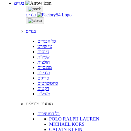
בגדים
בגדים
בגדים
כל הבגדים
טי שירט
ג'ינסים
שמלות
חולצות
מכנסיים
בגדי ים
סריגים
סווטשרטים
ז'קטים
מעילים
מותגים מובילים
כל המעצבים
POLO RALPH LAUREN
MICHAEL KORS
CALVIN KLEIN