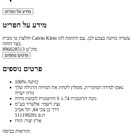
מידע על הפריט
מידע על הפריט
חולצת טי מבית Calvin Klein עשויה כותנה בצבע לבן, עם חתימת לוגו
בצד החזה.
מק"ט
896628513
פרטים נוספים
פרטים נוספים
100% כותנה
נאמן למידה המקורית, מומלץ לקחת את המידה הרגילה שלך
גזרה ישרה
הדוגמנית לובשת מידה S גובה הדוגמנית 1.74
נציג רשמי: אלשרד בע"מ
דרך בן צבי 84, תל אביב
ח.פ 511199291
ארץ יצור: הודו
הוראות כביסה: