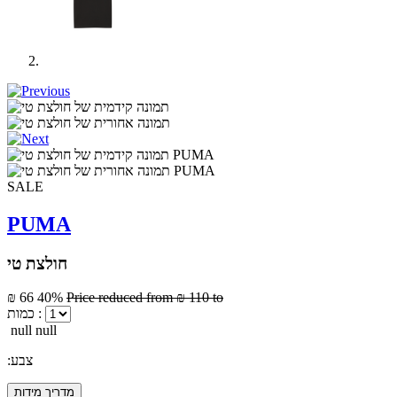
SALE
PUMA
חולצת טי
₪ 66
40%
Price reduced from
₪ 110
to
כמות :
null null
:צבע
מדריך מידות