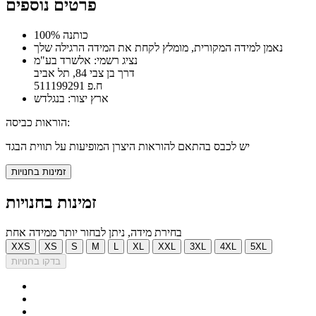
פרטים נוספים
100% כותנה
נאמן למידה המקורית, מומלץ לקחת את המידה הרגילה שלך
נציג רשמי: אלשרד בע"מ
דרך בן צבי 84, תל אביב
ח.פ 511199291
ארץ יצור: בנגלדש
הוראות כביסה:
יש לכבס בהתאם להוראות היצרן המופיעות על תווית הבגד
זמינות בחנויות
זמינות בחנויות
בחירת מידה, ניתן לבחור יותר ממידה אחת
XXS
XS
S
M
L
XL
XXL
3XL
4XL
5XL
בדקו בחנויות