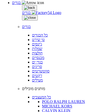
בגדים
בגדים
בגדים
כל הבגדים
טי שירט
ג'ינסים
שמלות
חולצות
מכנסיים
בגדי ים
סריגים
סווטשרטים
ז'קטים
מעילים
מותגים מובילים
כל המעצבים
POLO RALPH LAUREN
MICHAEL KORS
CALVIN KLEIN