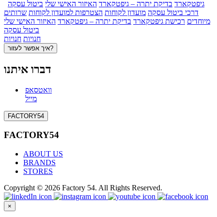
גיפטקארד
בדיקת יתרה – גיפטקארד
האיזור האישי שלי
ביטול עסקה
דרכי ביטול עסקה
מועדון לקוחות
הצטרפות למועדון לקוחות
שרותים
מיוחדים
רכישת גיפטקארד
בדיקת יתרה – גיפטקארד
האיזור האישי שלי
ביטול עסקה
חנויות
חנויות
איך אפשר לעזור?
דברו איתנו
וואטסאפ
מייל
FACTORY54
FACTORY54
ABOUT US
BRANDS
STORES
Copyright © 2026 Factory 54. All Rights Reserved.
×