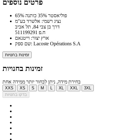
פרטים נוספים
65% פוליאסטר 35% כותנה
נציג רשמי: אלשרד בע"מ
דרך בן צבי 84, תל אביב
ח.פ 511199291
ארץ יצור: וייטנאם
שם ספק: Lacoste Opérations S.A
זמינות בחנויות
זמינות בחנויות
בחירת מידה, ניתן לבחור יותר ממידה אחת
XXS
XS
S
M
L
XL
XXL
3XL
בדקו בחנויות