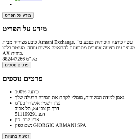
מידע על הפריט
מידע על הפריט
כובע מצחייה מבית Armani Exchange, עשוי כותנה איכותית בצבע בז'.
מעוצב עם רצועה אחורית מתכווננת להתאמה אישית ונוחה. מעוטר בלוגו
AX בחזית.
מק"ט
882447266
פרטים נוספים
פרטים נוספים
100% כותנה
נאמן למידה המקורית, מומלץ לקחת את המידה הרגילה שלך
נציג רשמי: אלשרד בע"מ
דרך בן צבי 84, תל אביב
ח.פ 511199291
ארץ יצור: סין
שם ספק: GIORGIO ARMANI SPA
זמינות בחנויות