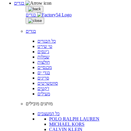
בגדים
בגדים
בגדים
כל הבגדים
טי שירט
ג'ינסים
שמלות
חולצות
מכנסיים
בגדי ים
סריגים
סווטשרטים
ז'קטים
מעילים
מותגים מובילים
כל המעצבים
POLO RALPH LAUREN
MICHAEL KORS
CALVIN KLEIN