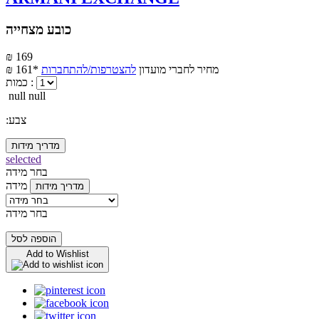
כובע מצחייה
₪ 169
מחיר לחברי מועדון
להצטרפות/להתחברות
₪ 161*
כמות :
null null
:צבע
מדריך מידות
selected
בחר מידה
מידה
מדריך מידות
בחר מידה
הוספה לסל
Add to Wishlist