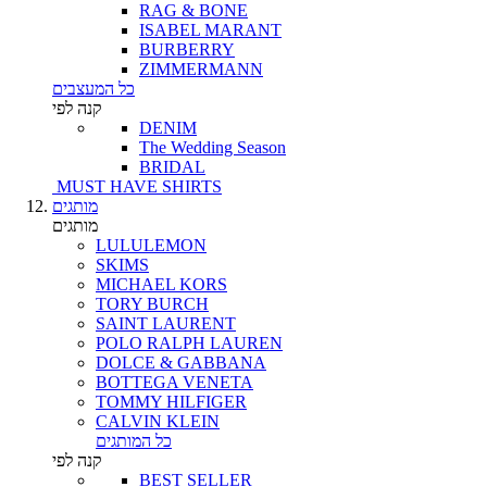
RAG & BONE
ISABEL MARANT
BURBERRY
ZIMMERMANN
כל המעצבים
קנה לפי
DENIM
The Wedding Season
BRIDAL
MUST HAVE SHIRTS
מותגים
מותגים
LULULEMON
SKIMS
MICHAEL KORS
TORY BURCH
SAINT LAURENT
POLO RALPH LAUREN
DOLCE & GABBANA
BOTTEGA VENETA
TOMMY HILFIGER
CALVIN KLEIN
כל המותגים
קנה לפי
BEST SELLER