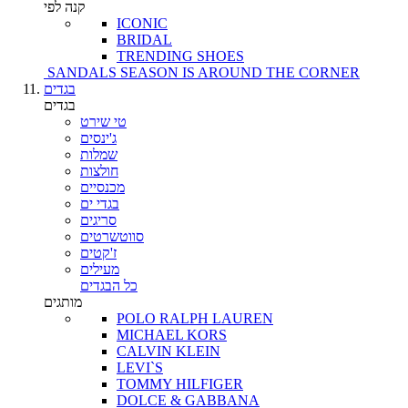
קנה לפי
ICONIC
BRIDAL
TRENDING SHOES
SANDALS SEASON IS AROUND THE CORNER
בגדים
בגדים
טי שירט
ג'ינסים
שמלות
חולצות
מכנסיים
בגדי ים
סריגים
סווטשרטים
ז'קטים
מעילים
כל הבגדים
מותגים
POLO RALPH LAUREN
MICHAEL KORS
CALVIN KLEIN
LEVI`S
TOMMY HILFIGER
DOLCE & GABBANA