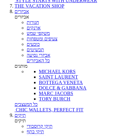
STYLE STARTS WITH UNDERWEAR
THE VACATION SHOP
אביזרים
אביזרים
חגורות
ארנקים
משקפי שמש
צעיפים ומטפחות
כובעים
תכשיטים
אביזרי נסיעה
כל האביזרים
מותגים
MICHAEL KORS
SAINT LAURENT
BOTTEGA VENETA
DOLCE & GABBANA
MARC JACOBS
TORY BURCH
כל המעצבים
CHIC WALLETS, PERFECT FIT
תיקים
תיקים
תיקי קרוסבודי
תיקי כתף