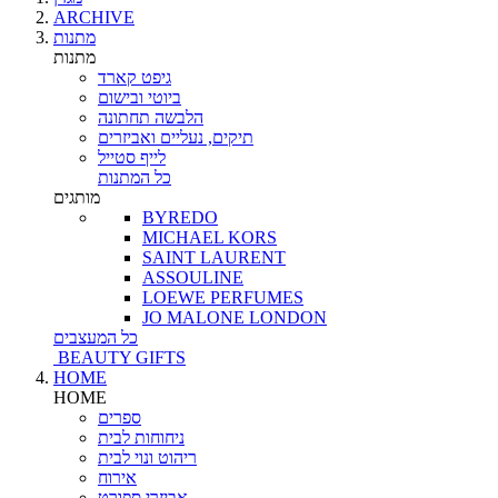
ARCHIVE
מתנות
מתנות
גיפט קארד
ביוטי ובישום
הלבשה תחתונה
תיקים, נעליים ואביזרים
לייף סטייל
כל המתנות
מותגים
BYREDO
MICHAEL KORS
SAINT LAURENT
ASSOULINE
LOEWE PERFUMES
JO MALONE LONDON
כל המעצבים
BEAUTY GIFTS
HOME
HOME
ספרים
ניחוחות לבית
ריהוט ונוי לבית
אירוח
אביזרי ספורט