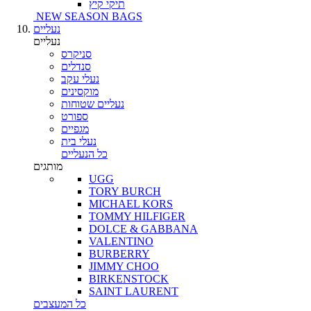
תיקי קיץ
NEW SEASON BAGS
נעליים
נעליים
סניקרס
סנדלים
נעלי עקב
מוקסינים
נעליים שטוחות
ספורט
מגפיים
נעלי בית
כל הנעליים
מותגים
UGG
TORY BURCH
MICHAEL KORS
TOMMY HILFIGER
DOLCE & GABBANA
VALENTINO
BURBERRY
JIMMY CHOO
BIRKENSTOCK
SAINT LAURENT
כל המעצבים