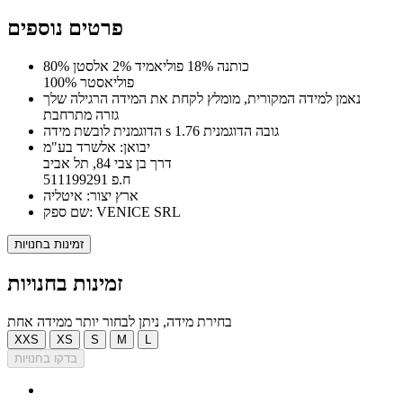
פרטים נוספים
80% כותנה 18% פוליאמיד 2% אלסטן
100% פוליאסטר
נאמן למידה המקורית, מומלץ לקחת את המידה הרגילה שלך
גזרה מתרחבת
הדוגמנית לובשת מידה s גובה הדוגמנית 1.76
יבואן: אלשרד בע"מ
דרך בן צבי 84, תל אביב
ח.פ 511199291
ארץ יצור: איטליה
שם ספק: VENICE SRL
זמינות בחנויות
זמינות בחנויות
בחירת מידה, ניתן לבחור יותר ממידה אחת
XXS
XS
S
M
L
בדקו בחנויות