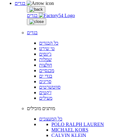
בגדים
בגדים
בגדים
כל הבגדים
טי שירט
ג'ינסים
שמלות
חולצות
מכנסיים
בגדי ים
סריגים
סווטשרטים
ז'קטים
מעילים
מותגים מובילים
כל המעצבים
POLO RALPH LAUREN
MICHAEL KORS
CALVIN KLEIN