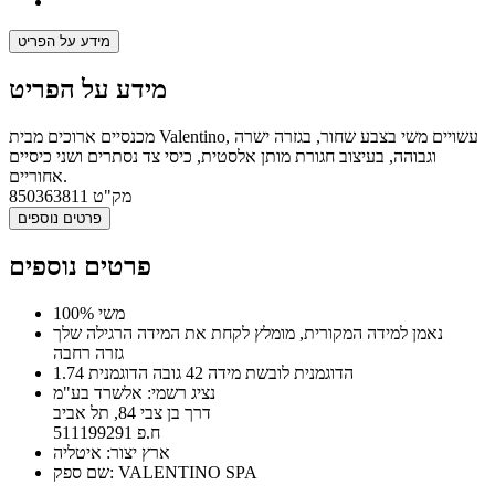
מידע על הפריט
מידע על הפריט
מכנסיים ארוכים מבית Valentino, עשויים משי בצבע שחור, בגזרה ישרה
וגבוהה, בעיצוב חגורת מותן אלסטית, כיסי צד נסתרים ושני כיסיים
אחוריים.
מק"ט
850363811
פרטים נוספים
פרטים נוספים
100% משי
נאמן למידה המקורית, מומלץ לקחת את המידה הרגילה שלך
גזרה רחבה
הדוגמנית לובשת מידה 42 גובה הדוגמנית 1.74
נציג רשמי: אלשרד בע"מ
דרך בן צבי 84, תל אביב
ח.פ 511199291
ארץ יצור: איטליה
שם ספק: VALENTINO SPA