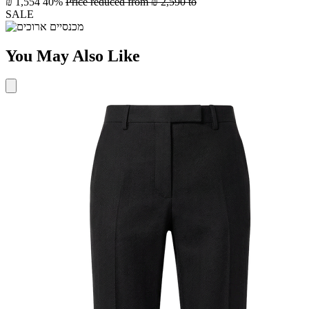
₪ 1,554
40%
Price reduced from
₪ 2,590
to
SALE
You May Also Like