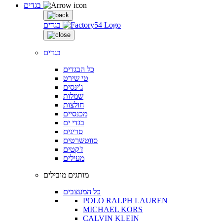
בגדים
בגדים
בגדים
כל הבגדים
טי שירט
ג'ינסים
שמלות
חולצות
מכנסיים
בגדי ים
סריגים
סווטשרטים
ז'קטים
מעילים
מותגים מובילים
כל המעצבים
POLO RALPH LAUREN
MICHAEL KORS
CALVIN KLEIN