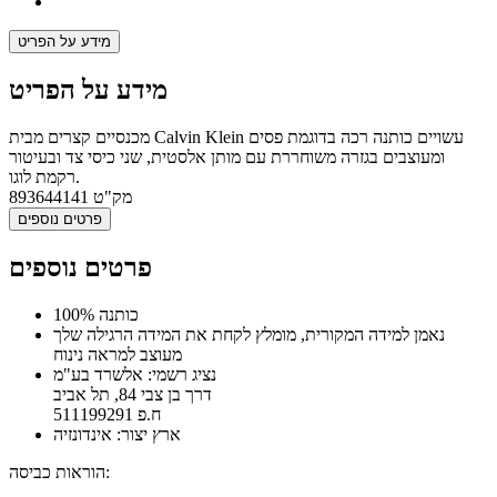
מידע על הפריט
מידע על הפריט
מכנסיים קצרים מבית Calvin Klein עשויים כותנה רכה בדוגמת פסים
ומעוצבים בגזרה משוחררת עם מותן אלסטית, שני כיסי צד ובעיטור
רקמת לוגו.
מק"ט
893644141
פרטים נוספים
פרטים נוספים
100% כותנה
נאמן למידה המקורית, מומלץ לקחת את המידה הרגילה שלך
מעוצב למראה נינוח
נציג רשמי: אלשרד בע"מ
דרך בן צבי 84, תל אביב
ח.פ 511199291
ארץ יצור: אינדונזיה
הוראות כביסה: