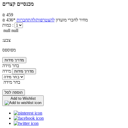
מכנסיים קצרים
₪ 459
מחיר לחברי מועדון
להצטרפות/להתחברות
₪ 436*
כמות :
null null
:צבע
מפוספס
מדריך מידות
בחר מידה
מידה
מדריך מידות
בחר מידה
הוספה לסל
Add to Wishlist