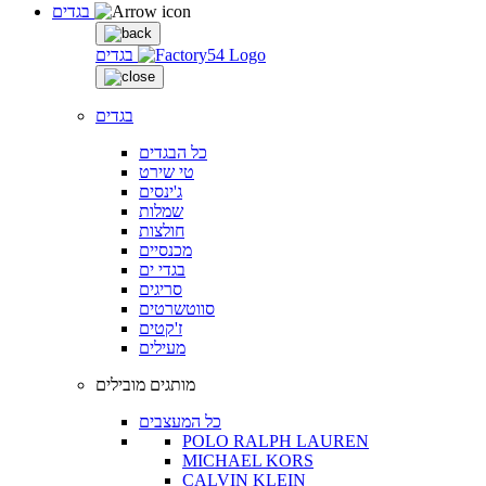
בגדים
בגדים
בגדים
כל הבגדים
טי שירט
ג'ינסים
שמלות
חולצות
מכנסיים
בגדי ים
סריגים
סווטשרטים
ז'קטים
מעילים
מותגים מובילים
כל המעצבים
POLO RALPH LAUREN
MICHAEL KORS
CALVIN KLEIN