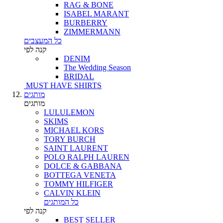
RAG & BONE
ISABEL MARANT
BURBERRY
ZIMMERMANN
כל המעצבים
קנה לפי
DENIM
The Wedding Season
BRIDAL
MUST HAVE SHIRTS
מותגים
מותגים
LULULEMON
SKIMS
MICHAEL KORS
TORY BURCH
SAINT LAURENT
POLO RALPH LAUREN
DOLCE & GABBANA
BOTTEGA VENETA
TOMMY HILFIGER
CALVIN KLEIN
כל המותגים
קנה לפי
BEST SELLER