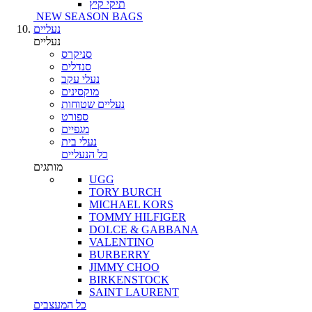
תיקי קיץ
NEW SEASON BAGS
נעליים
נעליים
סניקרס
סנדלים
נעלי עקב
מוקסינים
נעליים שטוחות
ספורט
מגפיים
נעלי בית
כל הנעליים
מותגים
UGG
TORY BURCH
MICHAEL KORS
TOMMY HILFIGER
DOLCE & GABBANA
VALENTINO
BURBERRY
JIMMY CHOO
BIRKENSTOCK
SAINT LAURENT
כל המעצבים