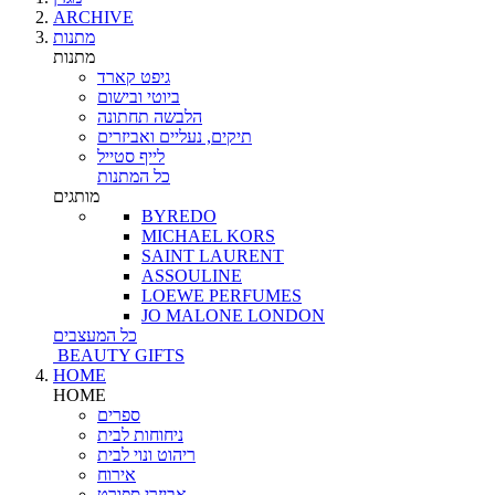
ARCHIVE
מתנות
מתנות
גיפט קארד
ביוטי ובישום
הלבשה תחתונה
תיקים, נעליים ואביזרים
לייף סטייל
כל המתנות
מותגים
BYREDO
MICHAEL KORS
SAINT LAURENT
ASSOULINE
LOEWE PERFUMES
JO MALONE LONDON
כל המעצבים
BEAUTY GIFTS
HOME
HOME
ספרים
ניחוחות לבית
ריהוט ונוי לבית
אירוח
אביזרי ספורט