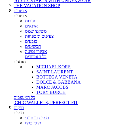
STYLE STARTS WITH UNDERWEAR
THE VACATION SHOP
אביזרים
אביזרים
חגורות
ארנקים
משקפי שמש
צעיפים ומטפחות
כובעים
תכשיטים
אביזרי נסיעה
כל האביזרים
מותגים
MICHAEL KORS
SAINT LAURENT
BOTTEGA VENETA
DOLCE & GABBANA
MARC JACOBS
TORY BURCH
כל המעצבים
CHIC WALLETS, PERFECT FIT
תיקים
תיקים
תיקי קרוסבודי
תיקי כתף