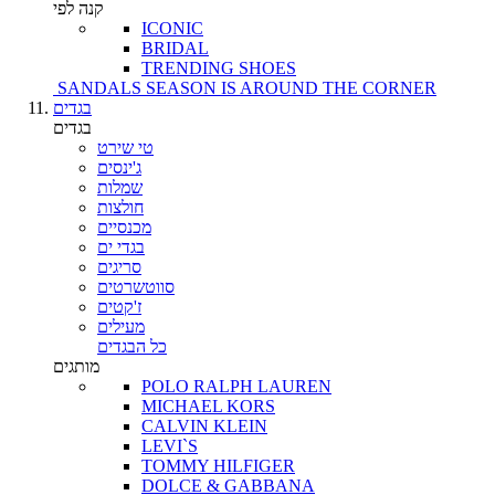
קנה לפי
ICONIC
BRIDAL
TRENDING SHOES
SANDALS SEASON IS AROUND THE CORNER
בגדים
בגדים
טי שירט
ג'ינסים
שמלות
חולצות
מכנסיים
בגדי ים
סריגים
סווטשרטים
ז'קטים
מעילים
כל הבגדים
מותגים
POLO RALPH LAUREN
MICHAEL KORS
CALVIN KLEIN
LEVI`S
TOMMY HILFIGER
DOLCE & GABBANA