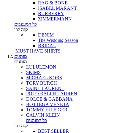
RAG & BONE
ISABEL MARANT
BURBERRY
ZIMMERMANN
כל המעצבים
קנה לפי
DENIM
The Wedding Season
BRIDAL
MUST HAVE SHIRTS
מותגים
מותגים
LULULEMON
SKIMS
MICHAEL KORS
TORY BURCH
SAINT LAURENT
POLO RALPH LAUREN
DOLCE & GABBANA
BOTTEGA VENETA
TOMMY HILFIGER
CALVIN KLEIN
כל המותגים
קנה לפי
BEST SELLER