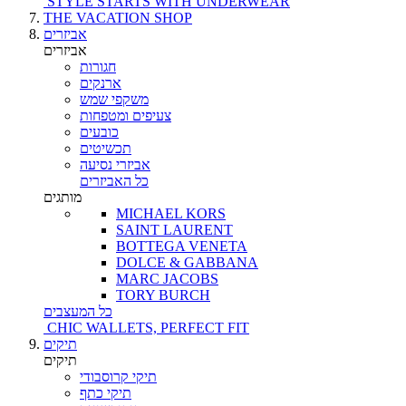
STYLE STARTS WITH UNDERWEAR
THE VACATION SHOP
אביזרים
אביזרים
חגורות
ארנקים
משקפי שמש
צעיפים ומטפחות
כובעים
תכשיטים
אביזרי נסיעה
כל האביזרים
מותגים
MICHAEL KORS
SAINT LAURENT
BOTTEGA VENETA
DOLCE & GABBANA
MARC JACOBS
TORY BURCH
כל המעצבים
CHIC WALLETS, PERFECT FIT
תיקים
תיקים
תיקי קרוסבודי
תיקי כתף