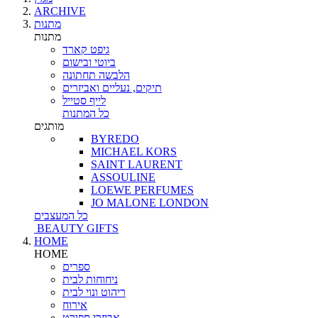
ARCHIVE
מתנות
מתנות
גיפט קארד
ביוטי ובישום
הלבשה תחתונה
תיקים, נעליים ואביזרים
לייף סטייל
כל המתנות
מותגים
BYREDO
MICHAEL KORS
SAINT LAURENT
ASSOULINE
LOEWE PERFUMES
JO MALONE LONDON
כל המעצבים
BEAUTY GIFTS
HOME
HOME
ספרים
ניחוחות לבית
ריהוט ונוי לבית
אירוח
אביזרי ספורט