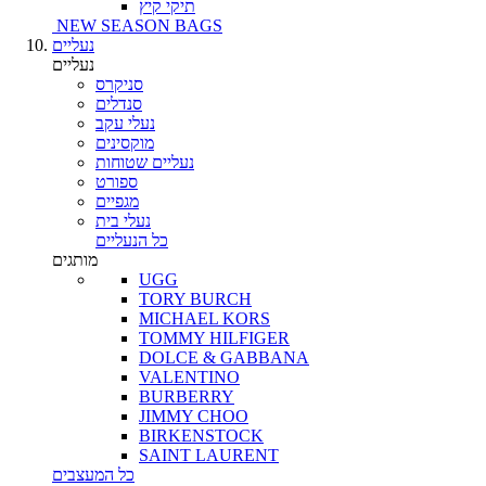
תיקי קיץ
NEW SEASON BAGS
נעליים
נעליים
סניקרס
סנדלים
נעלי עקב
מוקסינים
נעליים שטוחות
ספורט
מגפיים
נעלי בית
כל הנעליים
מותגים
UGG
TORY BURCH
MICHAEL KORS
TOMMY HILFIGER
DOLCE & GABBANA
VALENTINO
BURBERRY
JIMMY CHOO
BIRKENSTOCK
SAINT LAURENT
כל המעצבים