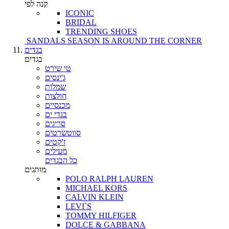
קנה לפי
ICONIC
BRIDAL
TRENDING SHOES
SANDALS SEASON IS AROUND THE CORNER
בגדים
בגדים
טי שירט
ג'ינסים
שמלות
חולצות
מכנסיים
בגדי ים
סריגים
סווטשרטים
ז'קטים
מעילים
כל הבגדים
מותגים
POLO RALPH LAUREN
MICHAEL KORS
CALVIN KLEIN
LEVI`S
TOMMY HILFIGER
DOLCE & GABBANA