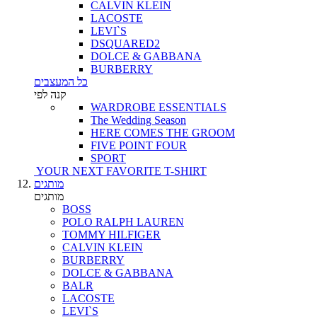
CALVIN KLEIN
LACOSTE
LEVI`S
DSQUARED2
DOLCE & GABBANA
BURBERRY
כל המעצבים
קנה לפי
WARDROBE ESSENTIALS
The Wedding Season
HERE COMES THE GROOM
FIVE POINT FOUR
SPORT
YOUR NEXT FAVORITE T-SHIRT
מותגים
מותגים
BOSS
POLO RALPH LAUREN
TOMMY HILFIGER
CALVIN KLEIN
BURBERRY
DOLCE & GABBANA
BALR
LACOSTE
LEVI`S