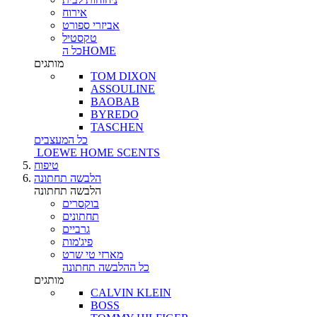
אירוח
אביזרי ספורט
טקסטיל
כל הHOME
מותגים
TOM DIXON
ASSOULINE
BAOBAB
BYREDO
TASCHEN
כל המעצבים
LOEWE HOME SCENTS
טיפוח
הלבשה תחתונה
הלבשה תחתונה
בוקסרים
תחתונים
גרביים
פיג'מות
מארזי טי שרט
כל ההלבשה תחתונה
מותגים
CALVIN KLEIN
BOSS