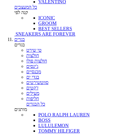
VALENTINO
כל המעצבים
קנה לפי
ICONIC
GROOM
BEST SELLERS
SNEAKERS ARE FOREVER
בגדים
בגדים
טי שירט
חולצות
חולצות פולו
ג'ינסים
מכנסיים
בגדי ים
סווטשירטים
ז'קטים
מעילים
חליפות
כל הבגדים
מותגים
POLO RALPH LAUREN
BOSS
LULULEMON
TOMMY HILFIGER