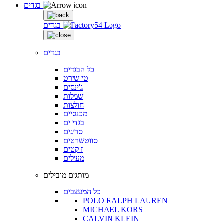
בגדים
בגדים
בגדים
כל הבגדים
טי שירט
ג'ינסים
שמלות
חולצות
מכנסיים
בגדי ים
סריגים
סווטשרטים
ז'קטים
מעילים
מותגים מובילים
כל המעצבים
POLO RALPH LAUREN
MICHAEL KORS
CALVIN KLEIN