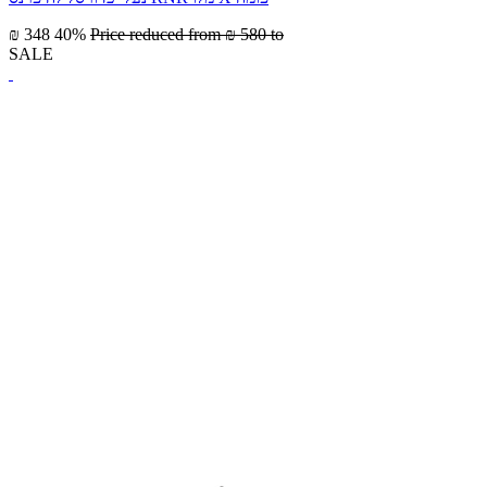
₪ 348
40%
Price reduced from
₪ 580
to
SALE