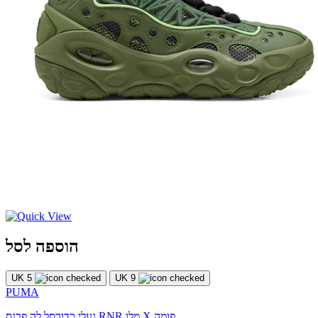
הוספה לסל
UK 5
UK 9
PUMA
נעלי כדורסל לה פרנס RNR מלו X פומה