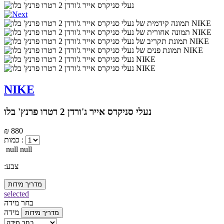
NIKE
נעלי סניקרס אייר ג'ורדן 2 רטרו פרנץ' בלו
₪ 880
כמות :
null null
:צבע
מדריך מידות
selected
בחר מידה
מידה
מדריך מידות