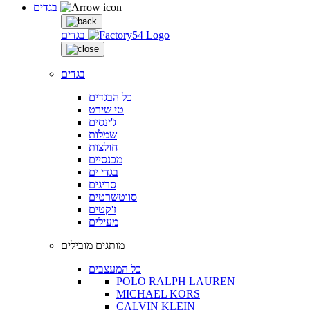
בגדים
בגדים
בגדים
כל הבגדים
טי שירט
ג'ינסים
שמלות
חולצות
מכנסיים
בגדי ים
סריגים
סווטשרטים
ז'קטים
מעילים
מותגים מובילים
כל המעצבים
POLO RALPH LAUREN
MICHAEL KORS
CALVIN KLEIN