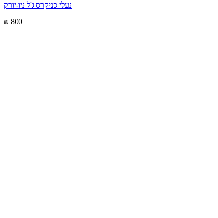
נעלי סניקרס ג'ל ניו-יורק
₪ 800