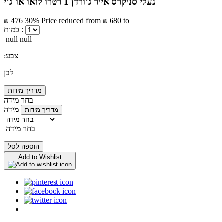
נעלי סניקרס אייר ג’ורדן 1 רטרו לואו או־ג’י
₪ 476
30%
Price reduced from
₪ 680
to
כמות :
null null
:צבע
לבן
מדריך מידות
בחר מידה
מידה
מדריך מידות
בחר מידה
הוספה לסל
Add to Wishlist