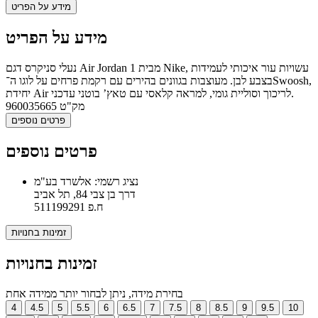
מידע על הפריט
מידע על הפריט
נעלי סניקרס דגם Air Jordan 1 מבית Nike, עשויות עור איכותי לעמידות
בצבע לבן. מעוצבות בגוונים בהירים עם רקמת פרחים על לוגו ה־Swoosh,
יחידת Air לריכוך וסוליית גומי, למראה קלאסי עם טאץ’ בוטני עדכני.
מק"ט
960035665
פרטים נוספים
פרטים נוספים
נציג רשמי: אלשרד בע"מ
דרך בן צבי 84, תל אביב
ח.פ 511199291
זמינות בחנויות
זמינות בחנויות
בחירת מידה, ניתן לבחור יותר ממידה אחת
4
4.5
5
5.5
6
6.5
7
7.5
8
8.5
9
9.5
10