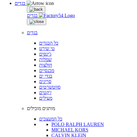
בגדים
בגדים
בגדים
כל הבגדים
טי שירט
ג'ינסים
שמלות
חולצות
מכנסיים
בגדי ים
סריגים
סווטשרטים
ז'קטים
מעילים
מותגים מובילים
כל המעצבים
POLO RALPH LAUREN
MICHAEL KORS
CALVIN KLEIN