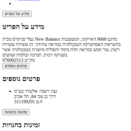
מידע על הפריט
מידע על הפריט
נעלי סניקרס מבית New Balance מדגם 9060 האייקוני, המעוצבות
בהשראת האסתטיקה הטכנולוגית במראה עתידני. הן עשויות עשויות
רשת, עור וזמש במראה תלת מימד והסוליה מיוצרת בטכנולוגיה אשר
מעניקה רכות, תמיכה ובולמת זעזועים.
מק"ט
970002513
פרטים נוספים
פרטים נוספים
נציג רשמי: אלשרד בע"מ
דרך בן צבי 84, תל אביב
ח.פ 511199291
זמינות בחנויות
זמינות בחנויות