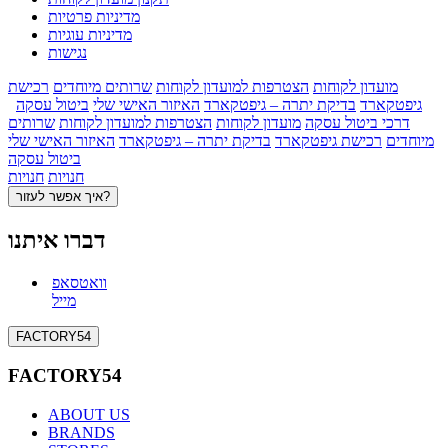
מדיניות פרטיות
מדיניות עוגיות
נגישות
מועדון לקוחות
הצטרפות למועדון לקוחות
שרותים מיוחדים
רכישת
גיפטקארד
בדיקת יתרה – גיפטקארד
האיזור האישי שלי
ביטול עסקה
דרכי ביטול עסקה
מועדון לקוחות
הצטרפות למועדון לקוחות
שרותים
מיוחדים
רכישת גיפטקארד
בדיקת יתרה – גיפטקארד
האיזור האישי שלי
ביטול עסקה
חנויות
חנויות
איך אפשר לעזור?
דברו איתנו
וואטסאפ
מייל
FACTORY54
FACTORY54
ABOUT US
BRANDS