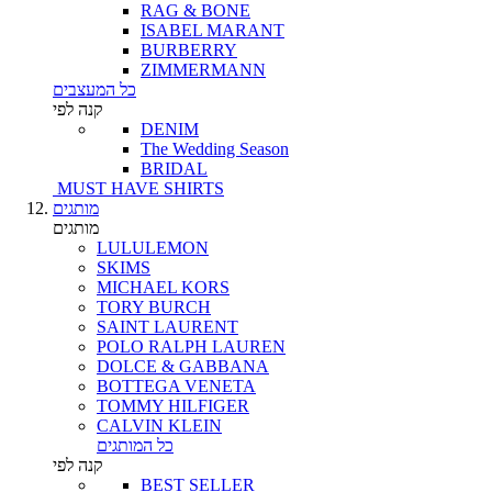
RAG & BONE
ISABEL MARANT
BURBERRY
ZIMMERMANN
כל המעצבים
קנה לפי
DENIM
The Wedding Season
BRIDAL
MUST HAVE SHIRTS
מותגים
מותגים
LULULEMON
SKIMS
MICHAEL KORS
TORY BURCH
SAINT LAURENT
POLO RALPH LAUREN
DOLCE & GABBANA
BOTTEGA VENETA
TOMMY HILFIGER
CALVIN KLEIN
כל המותגים
קנה לפי
BEST SELLER