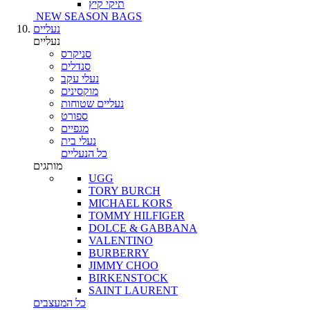
תיקי קיץ
NEW SEASON BAGS
נעליים
נעליים
סניקרס
סנדלים
נעלי עקב
מוקסינים
נעליים שטוחות
ספורט
מגפיים
נעלי בית
כל הנעליים
מותגים
UGG
TORY BURCH
MICHAEL KORS
TOMMY HILFIGER
DOLCE & GABBANA
VALENTINO
BURBERRY
JIMMY CHOO
BIRKENSTOCK
SAINT LAURENT
כל המעצבים