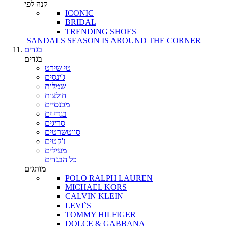
קנה לפי
ICONIC
BRIDAL
TRENDING SHOES
SANDALS SEASON IS AROUND THE CORNER
בגדים
בגדים
טי שירט
ג'ינסים
שמלות
חולצות
מכנסיים
בגדי ים
סריגים
סווטשרטים
ז'קטים
מעילים
כל הבגדים
מותגים
POLO RALPH LAUREN
MICHAEL KORS
CALVIN KLEIN
LEVI`S
TOMMY HILFIGER
DOLCE & GABBANA