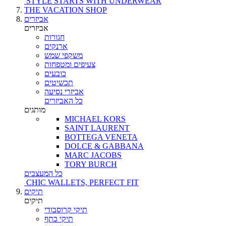
STYLE STARTS WITH UNDERWEAR
THE VACATION SHOP
אביזרים
אביזרים
חגורות
ארנקים
משקפי שמש
צעיפים ומטפחות
כובעים
תכשיטים
אביזרי נסיעה
כל האביזרים
מותגים
MICHAEL KORS
SAINT LAURENT
BOTTEGA VENETA
DOLCE & GABBANA
MARC JACOBS
TORY BURCH
כל המעצבים
CHIC WALLETS, PERFECT FIT
תיקים
תיקים
תיקי קרוסבודי
תיקי כתף