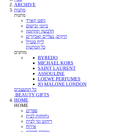
ARCHIVE
מתנות
מתנות
גיפט קארד
ביוטי ובישום
הלבשה תחתונה
תיקים, נעליים ואביזרים
לייף סטייל
כל המתנות
מותגים
BYREDO
MICHAEL KORS
SAINT LAURENT
ASSOULINE
LOEWE PERFUMES
JO MALONE LONDON
כל המעצבים
BEAUTY GIFTS
HOME
HOME
ספרים
ניחוחות לבית
ריהוט ונוי לבית
אירוח
אביזרי ספורט