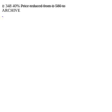
₪ 348
40%
Price reduced from
₪ 580
to
ARCHIVE