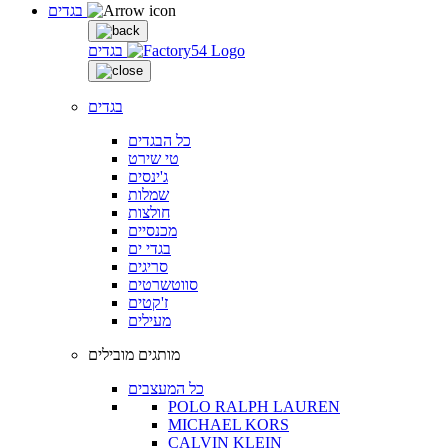
בגדים
בגדים
בגדים
כל הבגדים
טי שירט
ג'ינסים
שמלות
חולצות
מכנסיים
בגדי ים
סריגים
סווטשרטים
ז'קטים
מעילים
מותגים מובילים
כל המעצבים
POLO RALPH LAUREN
MICHAEL KORS
CALVIN KLEIN