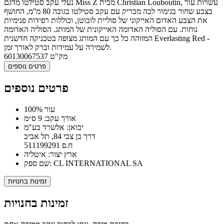
נעלי עקב סטילטו מדגם Miss Z מבית Christian Louboutin, עשויות עור
בצבע שחור בגימור לכה מבריק עם עקב סטילטו בגובה 80 מ''מ, החושף
את הצבע האדום האייקוני של סוליית לובוטן, וכוללות רפידות פנימיות
נוחות. עם הסוליה האדומה האייקונית של המותג. הסוליה האדומה
המזוהה כל כך עם המותג מצופה בטכניקה חדשנית Everlasting Red -
לשמירה על עמידות וברק לאורך זמן.
מק"ט
60130067537
פרטים נוספים
פרטים נוספים
100% עור
אורך עקב: 9 ס״מ
יבואן: אלשרד בע"מ
דרך בן צבי 84, תל אביב
ח.פ 511199291
ארץ יצור: איטליה
שם ספק: CL INTERNATIONAL SA
זמינות בחנויות
זמינות בחנויות