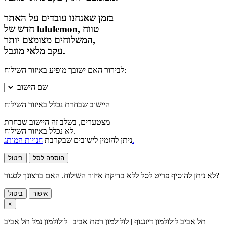
בזמן שאנחנו עובדים על האתר
חדש של lululemon, טווח
המשלוחים מצומצם יותר,
עקב מלאי מוגבל.
לבירור האם ישובך מופיע באיזור השילוח:
שם הישוב
היישוב שבחרת נכלל באיזור השילוח
מצטערים, בשלב זה היישוב שבחרת
לא נכלל באיזור השילוח.
חנויות המותג.
ניתן להזמין לישובים שבקרבת
הוספה לסל
ביטול
לא ניתן להוסיף פריט לסל ללא בדיקת איזור השילוח. האם ברצונך לסגור?
אישור
ביטול
×
תל אביב
לולולמון דיזנגוף | לולולמון רמת אביב | לולולמון נמל תל אביב