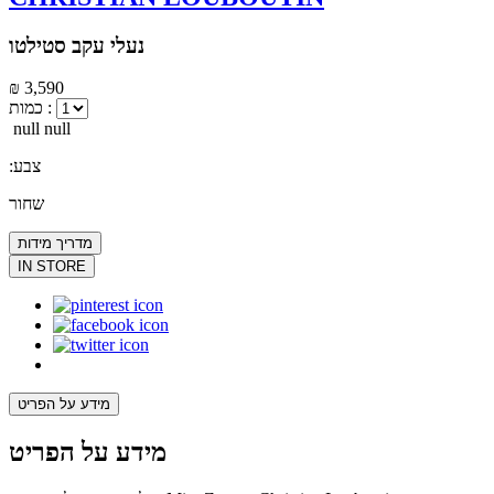
נעלי עקב סטילטו
₪ 3,590
כמות :
null null
:צבע
שחור
מדריך מידות
IN STORE
מידע על הפריט
מידע על הפריט