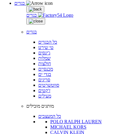
בגדים
בגדים
בגדים
כל הבגדים
טי שירט
ג'ינסים
שמלות
חולצות
מכנסיים
בגדי ים
סריגים
סווטשרטים
ז'קטים
מעילים
מותגים מובילים
כל המעצבים
POLO RALPH LAUREN
MICHAEL KORS
CALVIN KLEIN