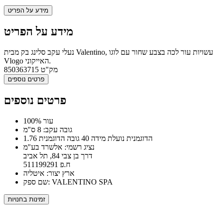
מידע על הפריט
מידע על הפריט
נעלי עקב סלינג בק מבית Valentino, עשויות עור לכה בצבע שחור עם לוגו
Vlogo האייקוני.
מק"ט
850363715
פרטים נוספים
פרטים נוספים
100% עור
גובה עקב: 8 ס"מ
הדוגמנית נועלת מידה 40 גובה הדוגמנית 1.76
נציג רשמי: אלשרד בע"מ
דרך בן צבי 84, תל אביב
ח.פ 511199291
ארץ יצור: איטליה
שם ספק: VALENTINO SPA
זמינות בחנויות