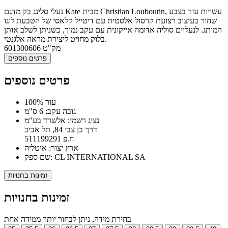
נעלי סלינג בק מדגם Kate מבית Christian Louboutin, עשויות עור בצבע
שחור בעיצוב רצועת קרסול אלסטית עם דיטייל קלאסי של הטבעת לוגו
המותג. לנעליים סוליה אדומה אייקונית עם עקב נמוך, כשניתן לשלב אותן
בלוק מחויט ליצירת מראה אלגנטי.
מק"ט
601300606
פרטים נוספים
פרטים נוספים
100% עור
גובה עקב: 6 ס"מ
נציג רשמי: אלשרד בע"מ
דרך בן צבי 84, תל אביב
ח.פ 511199291
ארץ יצור: איטליה
שם ספק: CL INTERNATIONAL SA
זמינות בחנויות
זמינות בחנויות
בחירת מידה, ניתן לבחור יותר ממידה אחת