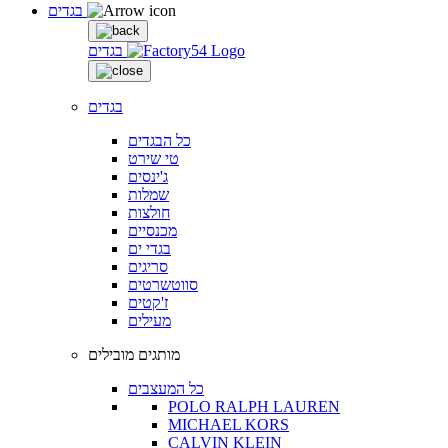
בגדים
בגדים
בגדים
כל הבגדים
טי שירט
ג'ינסים
שמלות
חולצות
מכנסיים
בגדי ים
סריגים
סווטשרטים
ז'קטים
מעילים
מותגים מובילים
כל המעצבים
POLO RALPH LAUREN
MICHAEL KORS
CALVIN KLEIN