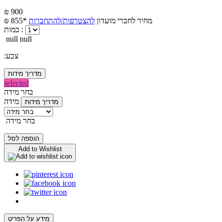
₪ 900
מחיר לחברי מועדון
להצטרפות/להתחברות
₪ 855*
כמות :
null null
:צבע
מדריך מידות
selected
בחר מידה
מידה
מדריך מידות
בחר מידה
הוספה לסל
Add to Wishlist
מידע על הפריט