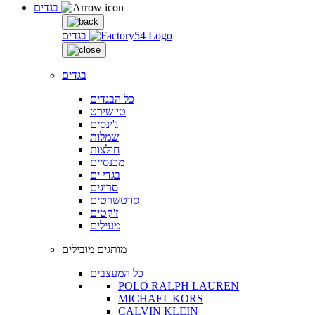
בגדים
בגדים
בגדים
כל הבגדים
טי שירט
ג'ינסים
שמלות
חולצות
מכנסיים
בגדי ים
סריגים
סווטשרטים
ז'קטים
מעילים
מותגים מובילים
כל המעצבים
POLO RALPH LAUREN
MICHAEL KORS
CALVIN KLEIN