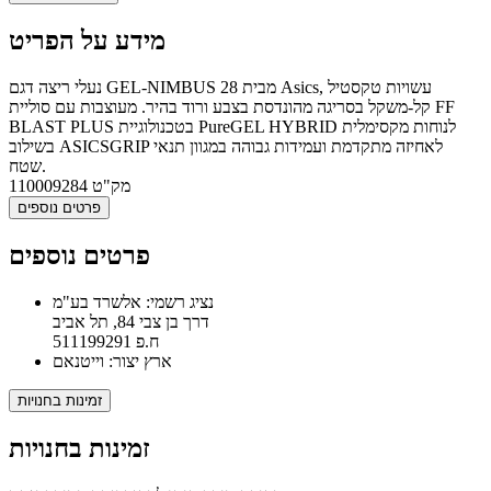
מידע על הפריט
נעלי ריצה דגם GEL-NIMBUS 28 מבית Asics, עשויות טקסטיל
קל-משקל בסריגה מהונדסת בצבע ורוד בהיר. מעוצבות עם סוליית FF
BLAST PLUS בטכנולוגיית PureGEL HYBRID לנוחות מקסימלית
בשילוב ASICSGRIP לאחיזה מתקדמת ועמידות גבוהה במגוון תנאי
שטח.
מק"ט
110009284
פרטים נוספים
פרטים נוספים
נציג רשמי: אלשרד בע"מ
דרך בן צבי 84, תל אביב
ח.פ 511199291
ארץ יצור: וייטנאם
זמינות בחנויות
זמינות בחנויות