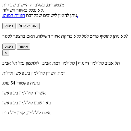
מצטערים, בשלב זה היישוב שבחרת
לא נכלל באיזור השילוח.
חנויות המותג.
ניתן להזמין לישובים שבקרבת
הוספה לסל
ביטול
לא ניתן להוסיף פריט לסל ללא בדיקת איזור השילוח. האם ברצונך לסגור?
אישור
ביטול
×
תל אביב
לולולמון דיזנגוף | לולולמון רמת אביב | לולולמון נמל תל אביב
רמת השרון
לולולמון ביג פאשן גלילות
נתניה
פקטורי 54 פולג
אשדוד
לולולמון ביג פאשן
באר שבע
לולולמון ביג פאשן
אילת
לולולמון, קניון מול הים