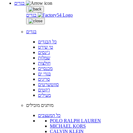
בגדים
בגדים
בגדים
כל הבגדים
טי שירט
ג'ינסים
שמלות
חולצות
מכנסיים
בגדי ים
סריגים
סווטשרטים
ז'קטים
מעילים
מותגים מובילים
כל המעצבים
POLO RALPH LAUREN
MICHAEL KORS
CALVIN KLEIN