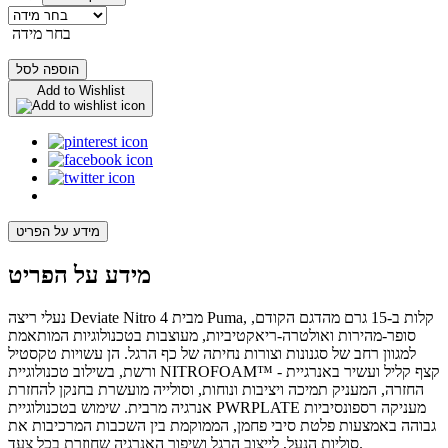
בחר מידה
הוספה לסל
Add to Wishlist
מידע על הפריט
מידע על הפריט
נעלי ריצה Deviate Nitro 4 מבית Puma, קלות ב-15 גרם מהדגם הקודם,
סופר-מהירות ואולטרה-ריאקטיביות, מעוצבות בטכנולוגיות המותאמת
למגוון רחב של סגנונות וצורות נחיתה של כף הרגל. הן עשויות טקסטיל
ורשת, בשילוב טכנולוגיית NITROFOAM™ - קצף קליל ועשיר באנרגיית
החזרה, המעניק תמיכה ויציבות ונוחות, וסולייה מועשרת בחנקן להחזרת
אנרגיה מרבית. שימוש בטכנולוגיית PWRPLATE מעניקה רספונסיביות
גבוהה באמצעות פלטת סיבי פחמן, הממוקמת בין השכבות המרכיבות את
סוליות הנעל, לייצוב הרגל ושיפור האנרגיה שחוזרת בכל צעד.