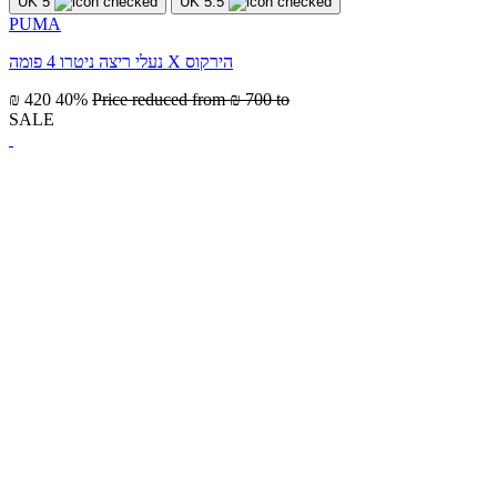
UK 5
UK 5.5
PUMA
נעלי ריצה ניטרו 4 פומה X הירקוס
₪ 420
40%
Price reduced from
₪ 700
to
SALE