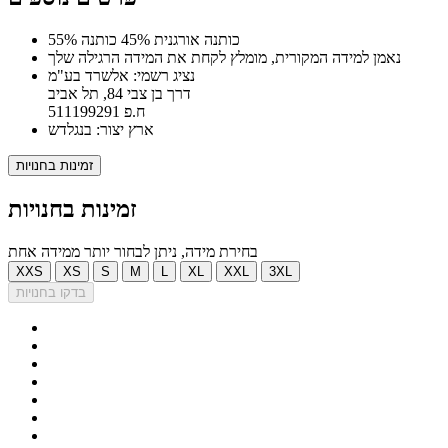
55% כותנה אורגנית 45% כותנה
נאמן למידה המקורית, מומלץ לקחת את המידה הרגילה שלך
נציג רשמי: אלשרד בע"מ
דרך בן צבי 84, תל אביב
ח.פ 511199291
ארץ יצור: בנגלדש
זמינות בחנויות
זמינות בחנויות
בחירת מידה, ניתן לבחור יותר ממידה אחת
XXS
XS
S
M
L
XL
XXL
3XL
בדקו בחנויות