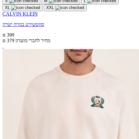
S
M
L
XL
XXL
CALVIN KLEIN
סווטשירט בגזרה ישרה
₪ 399
מחיר לחברי מועדון
₪ 379