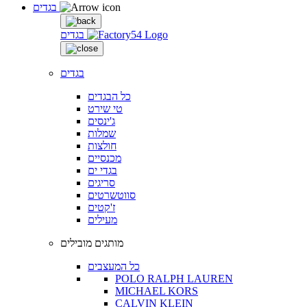
בגדים
בגדים
בגדים
כל הבגדים
טי שירט
ג'ינסים
שמלות
חולצות
מכנסיים
בגדי ים
סריגים
סווטשרטים
ז'קטים
מעילים
מותגים מובילים
כל המעצבים
POLO RALPH LAUREN
MICHAEL KORS
CALVIN KLEIN