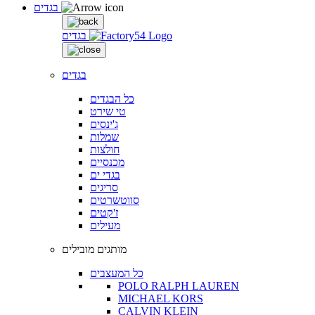
בגדים
בגדים
בגדים
כל הבגדים
טי שירט
ג'ינסים
שמלות
חולצות
מכנסיים
בגדי ים
סריגים
סווטשרטים
ז'קטים
מעילים
מותגים מובילים
כל המעצבים
POLO RALPH LAUREN
MICHAEL KORS
CALVIN KLEIN