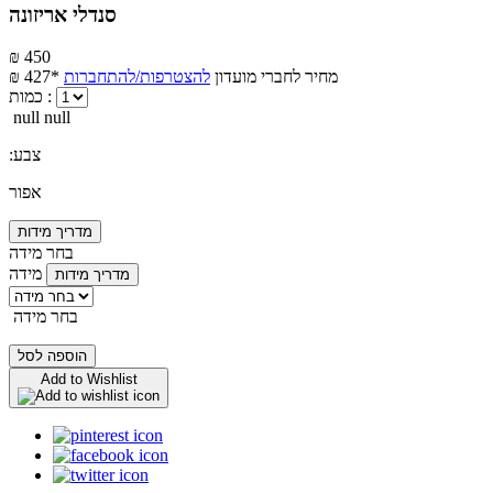
סנדלי אריזונה
₪ 450
מחיר לחברי מועדון
להצטרפות/להתחברות
₪ 427*
כמות :
null null
:צבע
אפור
מדריך מידות
בחר מידה
מידה
מדריך מידות
בחר מידה
הוספה לסל
Add to Wishlist