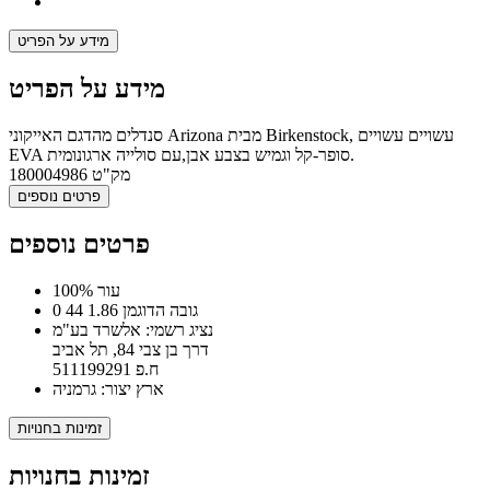
מידע על הפריט
מידע על הפריט
סנדלים מהדגם האייקוני Arizona מבית Birkenstock, עשויים עשויים
EVA סופר-קל וגמיש בצבע אבן,עם סולייה ארגונומית.
מק"ט
180004986
פרטים נוספים
פרטים נוספים
100% עור
0 44 גובה הדוגמן 1.86
נציג רשמי: אלשרד בע"מ
דרך בן צבי 84, תל אביב
ח.פ 511199291
ארץ יצור: גרמניה
זמינות בחנויות
זמינות בחנויות