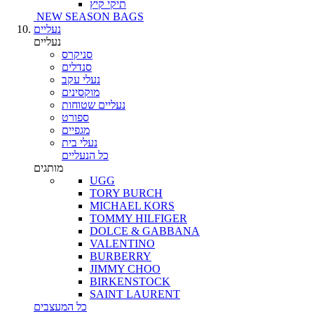
תיקי קיץ
NEW SEASON BAGS
נעליים
נעליים
סניקרס
סנדלים
נעלי עקב
מוקסינים
נעליים שטוחות
ספורט
מגפיים
נעלי בית
כל הנעליים
מותגים
UGG
TORY BURCH
MICHAEL KORS
TOMMY HILFIGER
DOLCE & GABBANA
VALENTINO
BURBERRY
JIMMY CHOO
BIRKENSTOCK
SAINT LAURENT
כל המעצבים