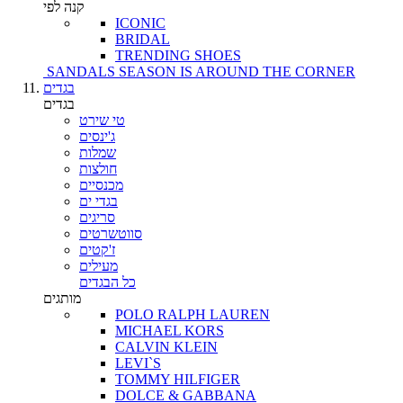
קנה לפי
ICONIC
BRIDAL
TRENDING SHOES
SANDALS SEASON IS AROUND THE CORNER
בגדים
בגדים
טי שירט
ג'ינסים
שמלות
חולצות
מכנסיים
בגדי ים
סריגים
סווטשרטים
ז'קטים
מעילים
כל הבגדים
מותגים
POLO RALPH LAUREN
MICHAEL KORS
CALVIN KLEIN
LEVI`S
TOMMY HILFIGER
DOLCE & GABBANA