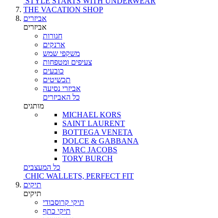
STYLE STARTS WITH UNDERWEAR
THE VACATION SHOP
אביזרים
אביזרים
חגורות
ארנקים
משקפי שמש
צעיפים ומטפחות
כובעים
תכשיטים
אביזרי נסיעה
כל האביזרים
מותגים
MICHAEL KORS
SAINT LAURENT
BOTTEGA VENETA
DOLCE & GABBANA
MARC JACOBS
TORY BURCH
כל המעצבים
CHIC WALLETS, PERFECT FIT
תיקים
תיקים
תיקי קרוסבודי
תיקי כתף