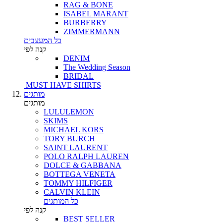
RAG & BONE
ISABEL MARANT
BURBERRY
ZIMMERMANN
כל המעצבים
קנה לפי
DENIM
The Wedding Season
BRIDAL
MUST HAVE SHIRTS
מותגים
מותגים
LULULEMON
SKIMS
MICHAEL KORS
TORY BURCH
SAINT LAURENT
POLO RALPH LAUREN
DOLCE & GABBANA
BOTTEGA VENETA
TOMMY HILFIGER
CALVIN KLEIN
כל המותגים
קנה לפי
BEST SELLER