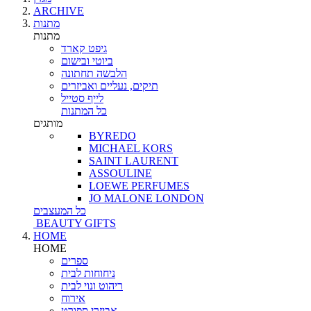
ARCHIVE
מתנות
מתנות
גיפט קארד
ביוטי ובישום
הלבשה תחתונה
תיקים, נעליים ואביזרים
לייף סטייל
כל המתנות
מותגים
BYREDO
MICHAEL KORS
SAINT LAURENT
ASSOULINE
LOEWE PERFUMES
JO MALONE LONDON
כל המעצבים
BEAUTY GIFTS
HOME
HOME
ספרים
ניחוחות לבית
ריהוט ונוי לבית
אירוח
אביזרי ספורט