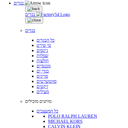
בגדים
בגדים
בגדים
כל הבגדים
טי שירט
ג'ינסים
שמלות
חולצות
מכנסיים
בגדי ים
סריגים
סווטשרטים
ז'קטים
מעילים
מותגים מובילים
כל המעצבים
POLO RALPH LAUREN
MICHAEL KORS
CALVIN KLEIN