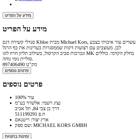
מידע על הפריט
מידע על הפריט
סנדלי קשירה דגם Khloe מבית Michael Kors, עשויים עור איכותי בצבע
לבן. מעוצבים עם רצועות דקות שממסגרות בעדינות את כף הרגל
ונכרכות סביב הקרסול, בשילוב תליון חרוז לוגו MK בחלק הקדמי. כוללים
סוליית גומי נוחה.
מק"ט
897406490
פרטים נוספים
פרטים נוספים
100% עור
נציג רשמי: אלשרד בע"מ
דרך בן צבי 84, תל אביב
ח.פ 511199291
ארץ יצור: וייטנאם
שם ספק: MICHAEL KORS GMBH
זמינות בחנויות