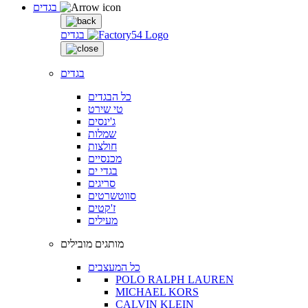
בגדים
בגדים
בגדים
כל הבגדים
טי שירט
ג'ינסים
שמלות
חולצות
מכנסיים
בגדי ים
סריגים
סווטשרטים
ז'קטים
מעילים
מותגים מובילים
כל המעצבים
POLO RALPH LAUREN
MICHAEL KORS
CALVIN KLEIN