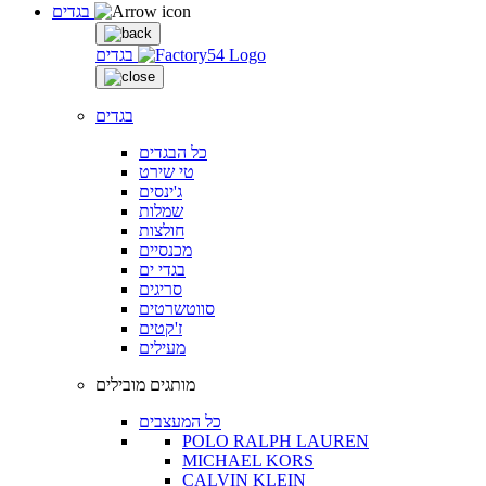
בגדים
בגדים
בגדים
כל הבגדים
טי שירט
ג'ינסים
שמלות
חולצות
מכנסיים
בגדי ים
סריגים
סווטשרטים
ז'קטים
מעילים
מותגים מובילים
כל המעצבים
POLO RALPH LAUREN
MICHAEL KORS
CALVIN KLEIN