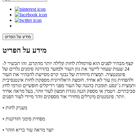
מידע על הפריט
מידע על הפריט
קצף מבהיר לפנים הוא פורמולת לחות קלילה יותר מהקרם. זהו תכשיר ל-
24 שעות שעוזר ליישר את גוון העור ולמזער בהדרגה סימנים גלויים של
פיגמנטציה. תמצית מיוחדת של נבטי קרס מסייעת להבהיר את העור
ולהפחית גוון עור לא אחיד. חומצה היאלורונית מספקת לחות אינטנסיבית
ותמצית ג`ינסנג תומכת בהגנה של העור מפני רדיקלים חופשיים וגורמי לחץ
סביבתיים. ויטמין אי מספק הגנה נוגדת חמצון לעור זוהר, בעל מראה אחיד
יותר. פיגמנטים מינרלים מחזירי אור מספקים זוהר מיידי לעור הפנים.
• מעניק לחות
• מפחית סימני הזדקנות
• יוצר מראה עור בריא וזוהר