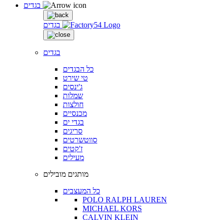
בגדים
בגדים
בגדים
כל הבגדים
טי שירט
ג'ינסים
שמלות
חולצות
מכנסיים
בגדי ים
סריגים
סווטשרטים
ז'קטים
מעילים
מותגים מובילים
כל המעצבים
POLO RALPH LAUREN
MICHAEL KORS
CALVIN KLEIN