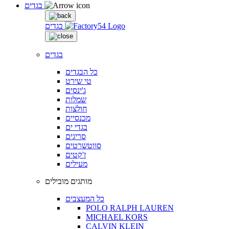
בגדים
בגדים
בגדים
כל הבגדים
טי שירט
ג'ינסים
שמלות
חולצות
מכנסיים
בגדי ים
סריגים
סווטשרטים
ז'קטים
מעילים
מותגים מובילים
כל המעצבים
POLO RALPH LAUREN
MICHAEL KORS
CALVIN KLEIN