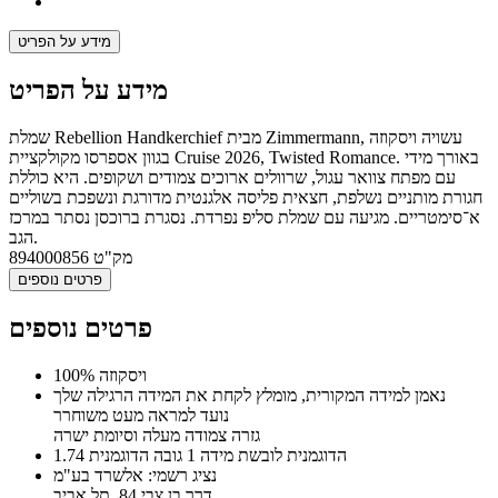
מידע על הפריט
מידע על הפריט
שמלת Rebellion Handkerchief מבית Zimmermann, עשויה ויסקוזה
בגוון אספרסו מקולקציית Cruise 2026, Twisted Romance. באורך מידי
עם מפתח צוואר עגול, שרוולים ארוכים צמודים ושקופים. היא כוללת
חגורת מותניים נשלפת, חצאית פליסה אלגנטית מדורגת ונשפכת בשוליים
א־סימטריים. מגיעה עם שמלת סליפ נפרדת. נסגרת ברוכסן נסתר במרכז
הגב.
מק"ט
894000856
פרטים נוספים
פרטים נוספים
100% ויסקוזה
נאמן למידה המקורית, מומלץ לקחת את המידה הרגילה שלך
נועד למראה מעט משוחרר
גזרה צמודה מעלה וסיומת ישרה
הדוגמנית לובשת מידה 1 גובה הדוגמנית 1.74
נציג רשמי: אלשרד בע"מ
דרך בן צבי 84, תל אביב