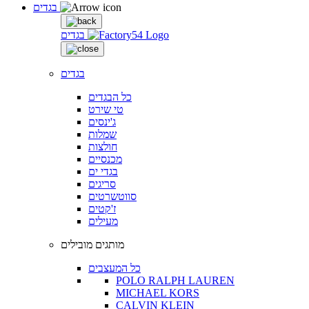
בגדים
בגדים
בגדים
כל הבגדים
טי שירט
ג'ינסים
שמלות
חולצות
מכנסיים
בגדי ים
סריגים
סווטשרטים
ז'קטים
מעילים
מותגים מובילים
כל המעצבים
POLO RALPH LAUREN
MICHAEL KORS
CALVIN KLEIN