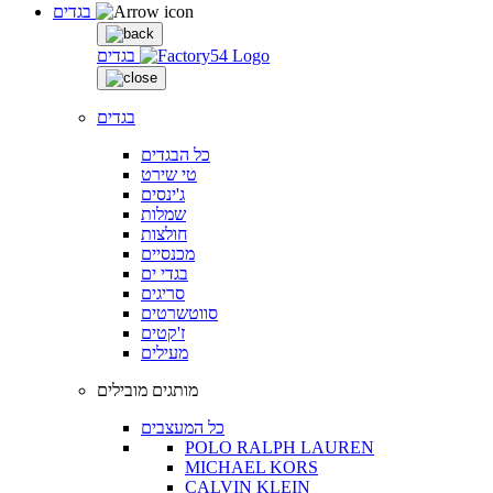
בגדים
בגדים
בגדים
כל הבגדים
טי שירט
ג'ינסים
שמלות
חולצות
מכנסיים
בגדי ים
סריגים
סווטשרטים
ז'קטים
מעילים
מותגים מובילים
כל המעצבים
POLO RALPH LAUREN
MICHAEL KORS
CALVIN KLEIN