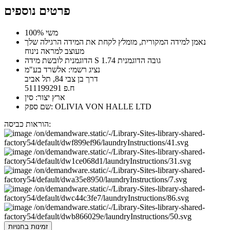
פרטים נוספים
100% משי
נאמן למידה המקורית, מומלץ לקחת את המידה הרגילה שלך
מעוצב למראה נינוח
הדוגמנית לובשת מידה S גובה הדוגמנית 1.74
נציג רשמי: אלשרד בע"מ
דרך בן צבי 84, תל אביב
ח.פ 511199291
ארץ יצור: סין
שם ספק: OLIVIA VON HALLE LTD
הוראות כביסה:
זמינות בחנויות