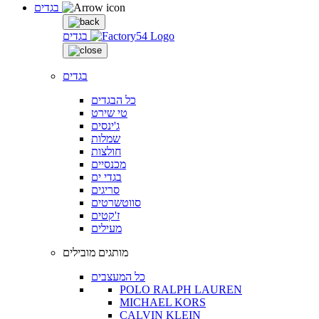
בגדים
בגדים
בגדים
כל הבגדים
טי שירט
ג'ינסים
שמלות
חולצות
מכנסיים
בגדי ים
סריגים
סווטשרטים
ז'קטים
מעילים
מותגים מובילים
כל המעצבים
POLO RALPH LAUREN
MICHAEL KORS
CALVIN KLEIN