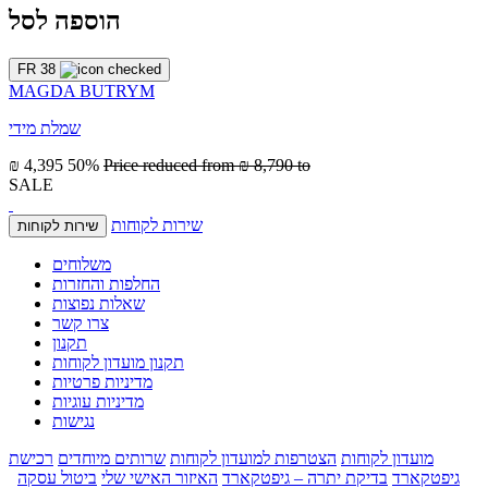
הוספה לסל
FR 38
MAGDA BUTRYM
שמלת מידי
₪ 4,395
50%
Price reduced from
₪ 8,790
to
SALE
שירות לקוחות
שירות לקוחות
משלוחים
החלפות והחזרות
שאלות נפוצות
צרו קשר
תקנון
תקנון מועדון לקוחות
מדיניות פרטיות
מדיניות עוגיות
נגישות
מועדון לקוחות
הצטרפות למועדון לקוחות
שרותים מיוחדים
רכישת
גיפטקארד
בדיקת יתרה – גיפטקארד
האיזור האישי שלי
ביטול עסקה