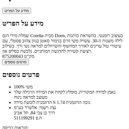
מידע על הפריט
מידע על הפריט
שמלת מידי דגם Corelia מבית Doen, בעיצוב רומנטי, בהשראת כותנות
לילה משנות ה-30. עשויה משי זורם בגימור סאטן בגוון צהוב פסטלי, עם
עיטורי טול עדינים לאורך המחשוף והשרוולים למראה נשי ורך. בשילוב
רצועת קשירה להדגשת המותניים. נלבשת בסליפ און.
מק"ט
875200043
פרטים נוספים
פרטים נוספים
100% משי
נאמן למידה המקורית, מומלץ לקחת את המידה הרגילה שלך
מעוצב למראה נינוח
הדוגמנית לובשת מידה S גובה הדוגמנית 1.74
נציג רשמי: אלשרד בע"מ
דרך בן צבי 84, תל אביב
ח.פ 511199291
הוראות כביסה: