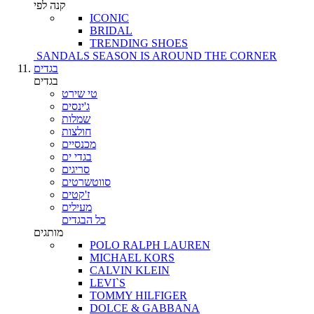
קנה לפי
ICONIC
BRIDAL
TRENDING SHOES
SANDALS SEASON IS AROUND THE CORNER
בגדים
בגדים
טי שירט
ג'ינסים
שמלות
חולצות
מכנסיים
בגדי ים
סריגים
סווטשרטים
ז'קטים
מעילים
כל הבגדים
מותגים
POLO RALPH LAUREN
MICHAEL KORS
CALVIN KLEIN
LEVI`S
TOMMY HILFIGER
DOLCE & GABBANA