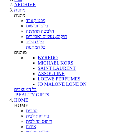
ARCHIVE
מתנות
מתנות
גיפט קארד
ביוטי ובישום
הלבשה תחתונה
תיקים, נעליים ואביזרים
לייף סטייל
כל המתנות
מותגים
BYREDO
MICHAEL KORS
SAINT LAURENT
ASSOULINE
LOEWE PERFUMES
JO MALONE LONDON
כל המעצבים
BEAUTY GIFTS
HOME
HOME
ספרים
ניחוחות לבית
ריהוט ונוי לבית
אירוח
אביזרי ספורט