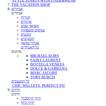
STYLE STARTS WITH UNDERWEAR
THE VACATION SHOP
אביזרים
אביזרים
חגורות
ארנקים
משקפי שמש
צעיפים ומטפחות
כובעים
תכשיטים
אביזרי נסיעה
כל האביזרים
מותגים
MICHAEL KORS
SAINT LAURENT
BOTTEGA VENETA
DOLCE & GABBANA
MARC JACOBS
TORY BURCH
כל המעצבים
CHIC WALLETS, PERFECT FIT
תיקים
תיקים
תיקי קרוסבודי
תיקי כתף