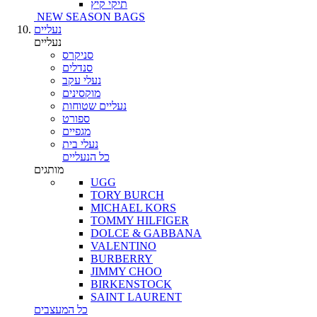
תיקי קיץ
NEW SEASON BAGS
נעליים
נעליים
סניקרס
סנדלים
נעלי עקב
מוקסינים
נעליים שטוחות
ספורט
מגפיים
נעלי בית
כל הנעליים
מותגים
UGG
TORY BURCH
MICHAEL KORS
TOMMY HILFIGER
DOLCE & GABBANA
VALENTINO
BURBERRY
JIMMY CHOO
BIRKENSTOCK
SAINT LAURENT
כל המעצבים