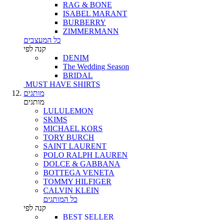
RAG & BONE
ISABEL MARANT
BURBERRY
ZIMMERMANN
כל המעצבים
קנה לפי
DENIM
The Wedding Season
BRIDAL
MUST HAVE SHIRTS
מותגים
מותגים
LULULEMON
SKIMS
MICHAEL KORS
TORY BURCH
SAINT LAURENT
POLO RALPH LAUREN
DOLCE & GABBANA
BOTTEGA VENETA
TOMMY HILFIGER
CALVIN KLEIN
כל המותגים
קנה לפי
BEST SELLER