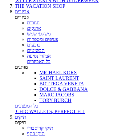
STYLE STARTS WITH UNDERWEAR
THE VACATION SHOP
אביזרים
אביזרים
חגורות
ארנקים
משקפי שמש
צעיפים ומטפחות
כובעים
תכשיטים
אביזרי נסיעה
כל האביזרים
מותגים
MICHAEL KORS
SAINT LAURENT
BOTTEGA VENETA
DOLCE & GABBANA
MARC JACOBS
TORY BURCH
כל המעצבים
CHIC WALLETS, PERFECT FIT
תיקים
תיקים
תיקי קרוסבודי
תיקי כתף