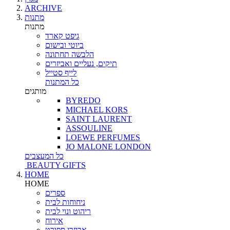
ARCHIVE
מתנות
מתנות
גיפט קארד
ביוטי ובישום
הלבשה תחתונה
תיקים, נעליים ואביזרים
לייף סטייל
כל המתנות
מותגים
BYREDO
MICHAEL KORS
SAINT LAURENT
ASSOULINE
LOEWE PERFUMES
JO MALONE LONDON
כל המעצבים
BEAUTY GIFTS
HOME
HOME
ספרים
ניחוחות לבית
ריהוט ונוי לבית
אירוח
אביזרי ספורט