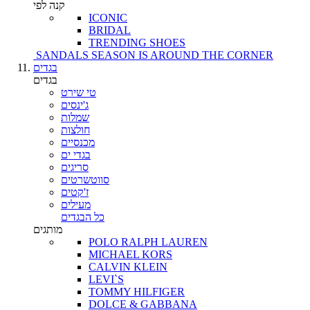
קנה לפי
ICONIC
BRIDAL
TRENDING SHOES
SANDALS SEASON IS AROUND THE CORNER
בגדים
בגדים
טי שירט
ג'ינסים
שמלות
חולצות
מכנסיים
בגדי ים
סריגים
סווטשרטים
ז'קטים
מעילים
כל הבגדים
מותגים
POLO RALPH LAUREN
MICHAEL KORS
CALVIN KLEIN
LEVI`S
TOMMY HILFIGER
DOLCE & GABBANA