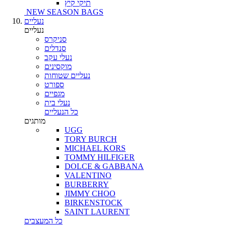
תיקי קיץ
NEW SEASON BAGS
נעליים
נעליים
סניקרס
סנדלים
נעלי עקב
מוקסינים
נעליים שטוחות
ספורט
מגפיים
נעלי בית
כל הנעליים
מותגים
UGG
TORY BURCH
MICHAEL KORS
TOMMY HILFIGER
DOLCE & GABBANA
VALENTINO
BURBERRY
JIMMY CHOO
BIRKENSTOCK
SAINT LAURENT
כל המעצבים