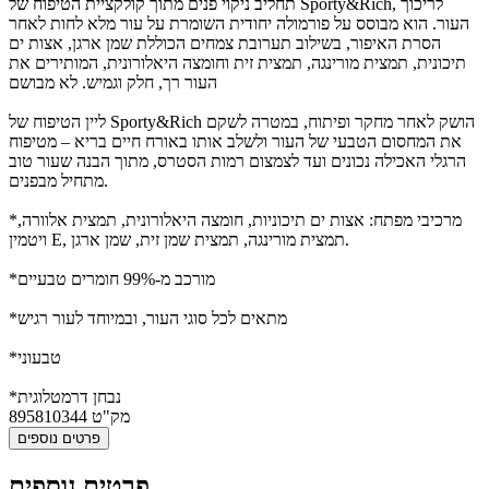
תחליב ניקוי פנים מתוך קולקציית הטיפוח של Sporty&Rich, לריכוך
העור. הוא מבוסס על פורמולה יחודית השומרת על עור מלא לחות לאחר
הסרת האיפור, בשילוב תערובת צמחים הכוללת שמן ארגן, אצות ים
תיכונית, תמצית מורינגה, תמצית זית וחומצה היאלורונית, המותירים את
העור רך, חלק וגמיש. לא מבושם
ליין הטיפוח של Sporty&Rich הושק לאחר מחקר ופיתוח, במטרה לשקם
את המחסום הטבעי של העור ולשלב אותו באורח חיים בריא – מטיפוח
הרגלי האכילה נכונים ועד לצמצום רמות הסטרס, מתוך הבנה שעור טוב
מתחיל מבפנים.
*מרכיבי מפתח: אצות ים תיכוניות, חומצה היאלורונית, תמצית אלוורה,
ויטמין E, תמצית מורינגה, תמצית שמן זית, שמן ארגן.
*מורכב מ-99% חומרים טבעיים
*מתאים לכל סוגי העור, ובמיוחד לעור רגיש
*טבעוני
*נבחן דרמטלוגית
מק"ט
895810344
פרטים נוספים
פרטים נוספים