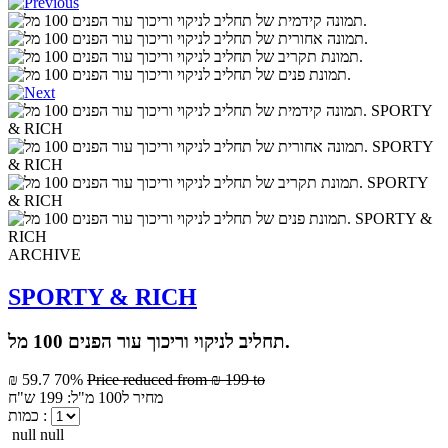
ARCHIVE
SPORTY & RICH
תחליב לניקוי וריכוך עור הפנים 100 מל.
₪ 59.7
70%
Price reduced from
₪ 199
to
מחיר ל100 מ"ל: 199 ש"ח
כמות :
null null