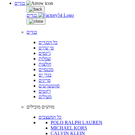
בגדים
בגדים
בגדים
כל הבגדים
טי שירט
ג'ינסים
שמלות
חולצות
מכנסיים
בגדי ים
סריגים
סווטשרטים
ז'קטים
מעילים
מותגים מובילים
כל המעצבים
POLO RALPH LAUREN
MICHAEL KORS
CALVIN KLEIN