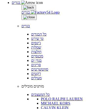
בגדים
בגדים
בגדים
כל הבגדים
טי שירט
ג'ינסים
שמלות
חולצות
מכנסיים
בגדי ים
סריגים
סווטשרטים
ז'קטים
מעילים
מותגים מובילים
כל המעצבים
POLO RALPH LAUREN
MICHAEL KORS
CALVIN KLEIN