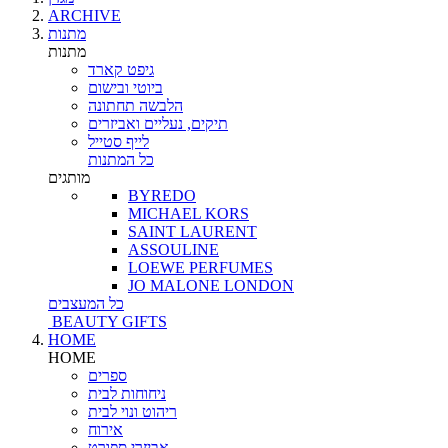
ARCHIVE
מתנות
מתנות
גיפט קארד
ביוטי ובישום
הלבשה תחתונה
תיקים, נעליים ואביזרים
לייף סטייל
כל המתנות
מותגים
BYREDO
MICHAEL KORS
SAINT LAURENT
ASSOULINE
LOEWE PERFUMES
JO MALONE LONDON
כל המעצבים
BEAUTY GIFTS
HOME
HOME
ספרים
ניחוחות לבית
ריהוט ונוי לבית
אירוח
אביזרי ספורט