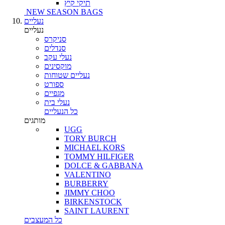
תיקי קיץ
NEW SEASON BAGS
נעליים
נעליים
סניקרס
סנדלים
נעלי עקב
מוקסינים
נעליים שטוחות
ספורט
מגפיים
נעלי בית
כל הנעליים
מותגים
UGG
TORY BURCH
MICHAEL KORS
TOMMY HILFIGER
DOLCE & GABBANA
VALENTINO
BURBERRY
JIMMY CHOO
BIRKENSTOCK
SAINT LAURENT
כל המעצבים