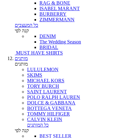
RAG & BONE
ISABEL MARANT
BURBERRY
ZIMMERMANN
כל המעצבים
קנה לפי
DENIM
The Wedding Season
BRIDAL
MUST HAVE SHIRTS
מותגים
מותגים
LULULEMON
SKIMS
MICHAEL KORS
TORY BURCH
SAINT LAURENT
POLO RALPH LAUREN
DOLCE & GABBANA
BOTTEGA VENETA
TOMMY HILFIGER
CALVIN KLEIN
כל המותגים
קנה לפי
BEST SELLER