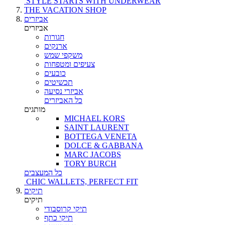
STYLE STARTS WITH UNDERWEAR
THE VACATION SHOP
אביזרים
אביזרים
חגורות
ארנקים
משקפי שמש
צעיפים ומטפחות
כובעים
תכשיטים
אביזרי נסיעה
כל האביזרים
מותגים
MICHAEL KORS
SAINT LAURENT
BOTTEGA VENETA
DOLCE & GABBANA
MARC JACOBS
TORY BURCH
כל המעצבים
CHIC WALLETS, PERFECT FIT
תיקים
תיקים
תיקי קרוסבודי
תיקי כתף