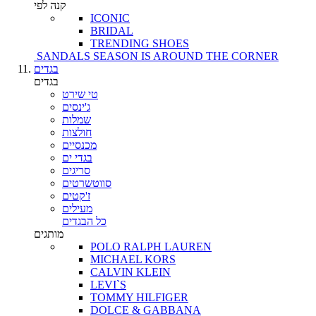
קנה לפי
ICONIC
BRIDAL
TRENDING SHOES
SANDALS SEASON IS AROUND THE CORNER
בגדים
בגדים
טי שירט
ג'ינסים
שמלות
חולצות
מכנסיים
בגדי ים
סריגים
סווטשרטים
ז'קטים
מעילים
כל הבגדים
מותגים
POLO RALPH LAUREN
MICHAEL KORS
CALVIN KLEIN
LEVI`S
TOMMY HILFIGER
DOLCE & GABBANA