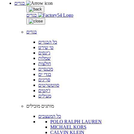
בגדים
בגדים
בגדים
כל הבגדים
טי שירט
ג'ינסים
שמלות
חולצות
מכנסיים
בגדי ים
סריגים
סווטשרטים
ז'קטים
מעילים
מותגים מובילים
כל המעצבים
POLO RALPH LAUREN
MICHAEL KORS
CALVIN KLEIN