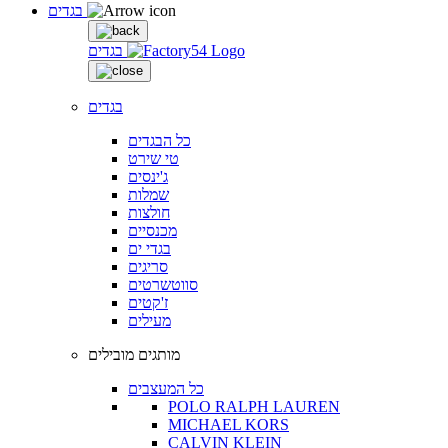
בגדים
בגדים
בגדים
כל הבגדים
טי שירט
ג'ינסים
שמלות
חולצות
מכנסיים
בגדי ים
סריגים
סווטשרטים
ז'קטים
מעילים
מותגים מובילים
כל המעצבים
POLO RALPH LAUREN
MICHAEL KORS
CALVIN KLEIN