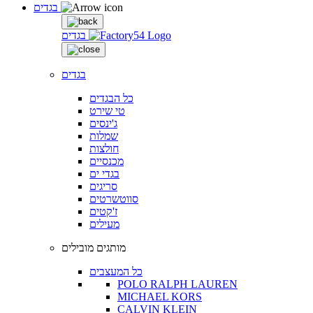
בגדים
בגדים
בגדים
כל הבגדים
טי שירט
ג'ינסים
שמלות
חולצות
מכנסיים
בגדי ים
סריגים
סווטשרטים
ז'קטים
מעילים
מותגים מובילים
כל המעצבים
POLO RALPH LAUREN
MICHAEL KORS
CALVIN KLEIN