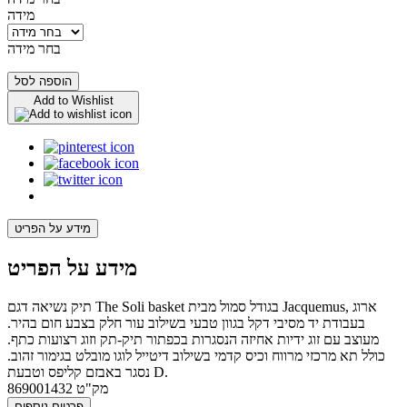
מידה
בחר מידה
הוספה לסל
Add to Wishlist
מידע על הפריט
מידע על הפריט
תיק נשיאה דגם The Soli basket בגודל סמול מבית Jacquemus, ארוג
בעבודת יד מסיבי דקל בגוון טבעי בשילוב עור חלק בצבע חום בהיר.
מעוצב עם זוג ידיות אחיזה הנסגרות בכפתור תיק-תק וזוג רצועות כתף.
כולל תא מרכזי מרווח וכיס קדמי בשילוב דיטייל לוגו מובלט בגימור זהוב.
נסגר באבזם קליפס וטבעת D.
מק"ט
869001432
פרטים נוספים