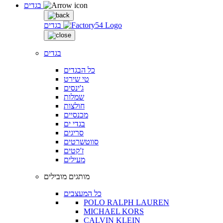
בגדים
בגדים
בגדים
כל הבגדים
טי שירט
ג'ינסים
שמלות
חולצות
מכנסיים
בגדי ים
סריגים
סווטשרטים
ז'קטים
מעילים
מותגים מובילים
כל המעצבים
POLO RALPH LAUREN
MICHAEL KORS
CALVIN KLEIN