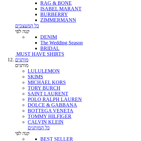
RAG & BONE
ISABEL MARANT
BURBERRY
ZIMMERMANN
כל המעצבים
קנה לפי
DENIM
The Wedding Season
BRIDAL
MUST HAVE SHIRTS
מותגים
מותגים
LULULEMON
SKIMS
MICHAEL KORS
TORY BURCH
SAINT LAURENT
POLO RALPH LAUREN
DOLCE & GABBANA
BOTTEGA VENETA
TOMMY HILFIGER
CALVIN KLEIN
כל המותגים
קנה לפי
BEST SELLER