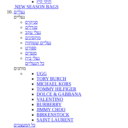
תיקי קיץ
NEW SEASON BAGS
נעליים
נעליים
סניקרס
סנדלים
נעלי עקב
מוקסינים
נעליים שטוחות
ספורט
מגפיים
נעלי בית
כל הנעליים
מותגים
UGG
TORY BURCH
MICHAEL KORS
TOMMY HILFIGER
DOLCE & GABBANA
VALENTINO
BURBERRY
JIMMY CHOO
BIRKENSTOCK
SAINT LAURENT
כל המעצבים