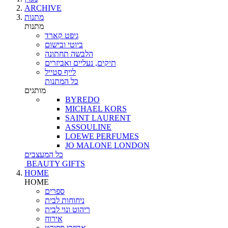
ARCHIVE
מתנות
מתנות
גיפט קארד
ביוטי ובישום
הלבשה תחתונה
תיקים, נעליים ואביזרים
לייף סטייל
כל המתנות
מותגים
BYREDO
MICHAEL KORS
SAINT LAURENT
ASSOULINE
LOEWE PERFUMES
JO MALONE LONDON
כל המעצבים
BEAUTY GIFTS
HOME
HOME
ספרים
ניחוחות לבית
ריהוט ונוי לבית
אירוח
אביזרי ספורט