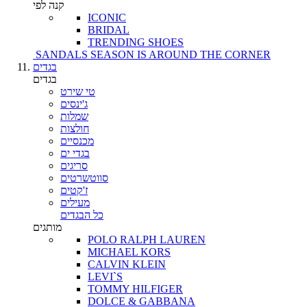
קנה לפי
ICONIC
BRIDAL
TRENDING SHOES
SANDALS SEASON IS AROUND THE CORNER
בגדים
בגדים
טי שירט
ג'ינסים
שמלות
חולצות
מכנסיים
בגדי ים
סריגים
סווטשרטים
ז'קטים
מעילים
כל הבגדים
מותגים
POLO RALPH LAUREN
MICHAEL KORS
CALVIN KLEIN
LEVI`S
TOMMY HILFIGER
DOLCE & GABBANA