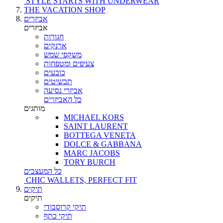
STYLE STARTS WITH UNDERWEAR
THE VACATION SHOP
אביזרים
אביזרים
חגורות
ארנקים
משקפי שמש
צעיפים ומטפחות
כובעים
תכשיטים
אביזרי נסיעה
כל האביזרים
מותגים
MICHAEL KORS
SAINT LAURENT
BOTTEGA VENETA
DOLCE & GABBANA
MARC JACOBS
TORY BURCH
כל המעצבים
CHIC WALLETS, PERFECT FIT
תיקים
תיקים
תיקי קרוסבודי
תיקי כתף