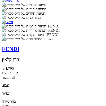
FENDI
תיק קלאץ'
₪ 4,790
כמות :
null null
:צבע
שחור
בחר מידה
מידה