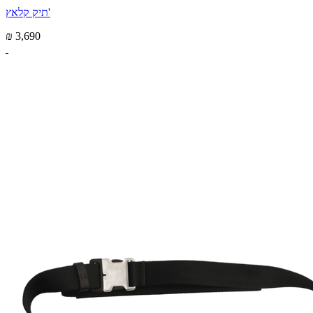
תיק קלאץ'
₪ 3,690