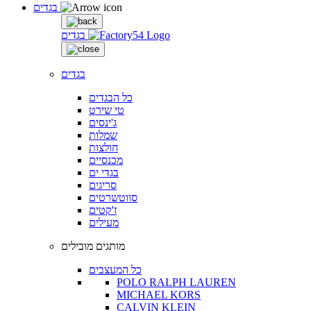
בגדים
בגדים
בגדים
כל הבגדים
טי שירט
ג'ינסים
שמלות
חולצות
מכנסיים
בגדי ים
סריגים
סווטשרטים
ז'קטים
מעילים
מותגים מובילים
כל המעצבים
POLO RALPH LAUREN
MICHAEL KORS
CALVIN KLEIN