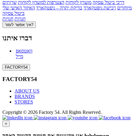
דרכי ביטול עסקה
מועדון לקוחות
הצטרפות למועדון לקוחות
שרותים
מיוחדים
רכישת גיפטקארד
בדיקת יתרה – גיפטקארד
האיזור האישי שלי
ביטול עסקה
חנויות
חנויות
איך אפשר לעזור?
דברו איתנו
וואטסאפ
מייל
FACTORY54
FACTORY54
ABOUT US
BRANDS
STORES
Copyright © 2026 Factory 54. All Rights Reserved.
×
אנו מרעננים את חוויית הקנייה באתר lululemon.