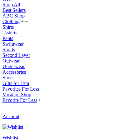
Shop All
Best Sellers
ABC Shop
Clothing
Shirts
T-shirts
Pants
Swimwear
Shorts
Second Layer
Outwear
Underwear
Accessories
Shoes
Gifts for Him
Favorites For Less
Vacation Shop
Favorite For Less
Account
Wishlist