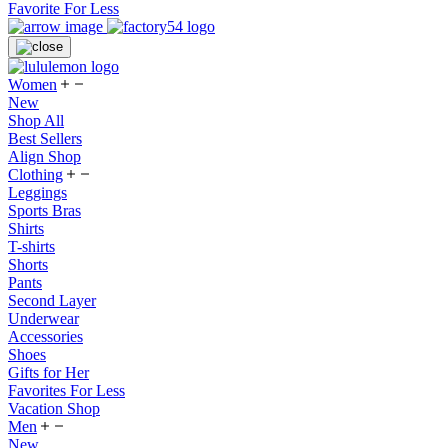
Favorite For Less
Women
New
Shop All
Best Sellers
Align Shop
Clothing
Leggings
Sports Bras
Shirts
T-shirts
Shorts
Pants
Second Layer
Underwear
Accessories
Shoes
Gifts for Her
Favorites For Less
Vacation Shop
Men
New