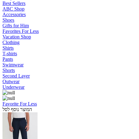
Best Sellers
ABC Shop
Accessories
Shoes
Gifts for Him
Favorites For Less
Vacation Shop
Clothing
Shirts
T-shirts
Pants
Swimwear
Shorts
Second Layer
Outwear
Underwear
Favorite For Less
המוצר נוסף לסל