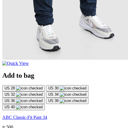
Add to bag
US 28
US 30
US 32
US 34
US 36
US 38
US 40
ABC Classic-Fit Pant 34
₪ 500