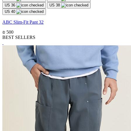
US 36
US 38
US 40
ABC Slim-Fit Pant 32
₪ 500
BEST SELLERS