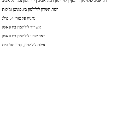
תל אביב
לולולמון דיזנגוף | לולולמון רמת אביב | לולולמון נמל תל אביב
רמת השרון
לולולמון ביג פאשן גלילות
נתניה
פקטורי 54 פולג
אשדוד
לולולמון ביג פאשן
באר שבע
לולולמון ביג פאשן
אילת
לולולמון, קניון מול הים