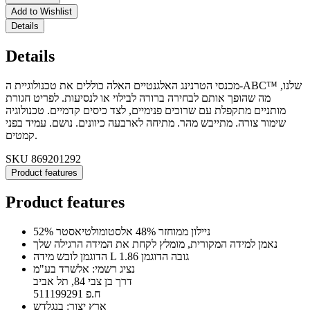
Add to Wishlist
Details
Details
מכנסי הטרנינג האלגנטיים האלה כוללים את טכנולוגיית ה-ABC™ שלנו,
מה שהופך אותם לבחירה ברורה לבילוי או לנסיעות. לפריט חגורת
מותניים מתקפלת עם שרוכים פנימיים, לצד כיסים קדמיים. טכנולוגיה
שימור צורה. מתייבש מהר. מתיחה לארבעה כיוונים. נושם. עמיד בפני
קמטים.
SKU
869201292
Product features
Product features
52% ניילון ממוחזר 48% אלסטומולטיאסטר
נאמן למידה המקורית, מומלץ לקחת את המידה הרגילה שלך
הדוגמן לובש מידה L גובה הדוגמן 1.86
נציג רשמי: אלשרד בע"מ
דרך בן צבי 84, תל אביב
ח.פ 511199291
ארץ יצור: בנגלדש