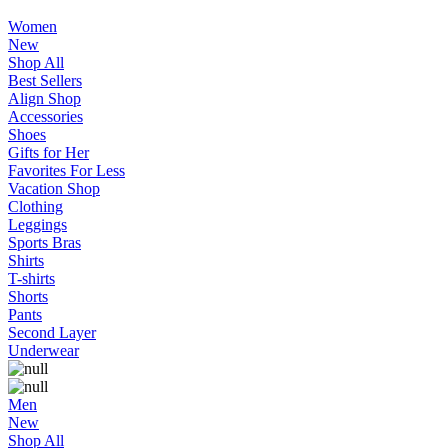
Women
New
Shop All
Best Sellers
Align Shop
Accessories
Shoes
Gifts for Her
Favorites For Less
Vacation Shop
Clothing
Leggings
Sports Bras
Shirts
T-shirts
Shorts
Pants
Second Layer
Underwear
Men
New
Shop All