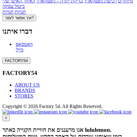
מיוחדים
רכישת גיפטקארד
בדיקת יתרה – גיפטקארד
האיזור האישי שלי
ביטול עסקה
חנויות
חנויות
איך אפשר לעזור?
דברו איתנו
וואטסאפ
מייל
FACTORY54
FACTORY54
ABOUT US
BRANDS
STORES
Copyright © 2026 Factory 54. All Rights Reserved.
×
אנו מרעננים את חוויית הקנייה באתר lululemon.
בזמן שאנחנו עובדים על האתר החדש, טווח המשלוחים