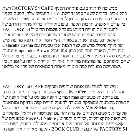
רשת FACTORY 54 CAFE ממשיכה להתרחב עם פתיחת הסניף
החמישי שלה, הפעם בקניון TLV בתל אביב. בדומה לשאר סניפי הרשת,
גם הסניף החדש נבנה מתוך הרצון לייצר חוויית אירוח עכשווית המשלבת
בין עולם האופנה, תרבות הקפה, עיצוב וקהילה וכחלק מהחזון הרחב של
FACTORY 54 להעמיק את חוויית המותג מעבר לעולמות הריטייל
המסורתיים. הסניף החדש שואב השראה מבתי הקפה האירופאיים
הקלאסיים, עם פרשנות עכשווית, נקייה ומדויקת. דלפק מחופה שיש
Calacatta Crema יוצר מוקד פיסולי מרשים, לצד רצפת אבן טבעית עם
נגיעות Emperador Brown טיח בהיר, תאורה חמה ועץ בגוון אגוז עמוק
שמכניס לחלל חמימות אלגנטית. החומריות והפלטה הטבעית מייצרות חלל
שקט ומתוחכם, פרופורציות מדויקות, אור רך ואווירת אירוח על-זמנית, כזו
שמרגישה כמו בית קפה בוטיקי מאחת הסמטאות של פריז או מילאנו.
FACTORY 54 CAFE ממשיכה לפעול עם אותם שותפים וספקים
שנבחרו בקפידה מתוך עולם ה- specialty coffee והקולינריה המקומית.
תפריט הקפה מבוסס על פולי הקפה של mae עם בריסטות שעוברים
הכשרה מקצועית ומעמיקה במטרה להעניק חוויית קפה מדויקת ומותאמת
אישית. לצד הקפה מוגשים משקאות מאצ'ה של Mix & Matcha,
קולקציית מאפים וקינוחים שנוצרה יחד עם קונדיטוריית דלאל, שוקולדים
טבעוניים של Piece Of Nature , משקאות פונקציונליים, שייקים ותפריט
קוקטיילים המבוסס על חומרי גלם איכותיים מהעולם. בנוסף, רשת בתי
הקפה מארחת את יוזמת ה- BOOK CLUB של קבוצת FACTORY 54,