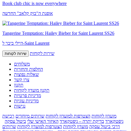
Book club chic is now everywhere
אופנת ה"בוק קלאב" החדשה
Tangerine Temptation: Hailey Bieber for Saint Laurent SS26
היילי ביבר ל-Saint Laurent
שירות לקוחות
שירות לקוחות
משלוחים
החלפות והחזרות
שאלות נפוצות
צרו קשר
תקנון
תקנון מועדון לקוחות
מדיניות פרטיות
מדיניות עוגיות
נגישות
מועדון לקוחות
הצטרפות למועדון לקוחות
שרותים מיוחדים
רכישת
גיפטקארד
בדיקת יתרה – גיפטקארד
האיזור האישי שלי
ביטול עסקה
דרכי ביטול עסקה
מועדון לקוחות
הצטרפות למועדון לקוחות
שרותים