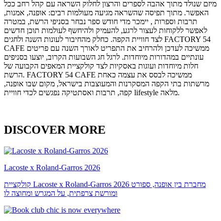
מיזם שנולד מתוך אהבה לספרים והרצון לחלוק השראה עם קהל רחב ככל
האפשר. מתוך תפיסה שהשראה מגיעה מעולמות רבים: אופנה, אמנות,
תרבות וספרות , יימכר מדי חודש ספר נבחר בסניפי הרשת, במטרה
לאפשר ללקוחות לעצור לרגע, להעמיק ולהיחשף לעולמות תוכן חדשים
לצד חוויית הקפה. כחלק מהחיבור לעונות השנה ולחגים FACTORY 54
CAFE ממשיכה לעדכן ולהרחיב את התפריט לאורך השנה עם פריטים
עונתיים במהדורות מיוחדות. לרגל חג השבועות הקרוב, יוצעו בסניפים
חלות מיוחדות ועוגות באסקיות לצד קולקציית המאפים הקבועה של
הרשת. FACTORY 54 CAFE ממשיכה לבסס את עצמה כאחת
מרשתות בתי הקפה המסקרנות והמעוצבות בישראל, מקום שבו אופנה,
קפה, תרבות ואסתטיקה נפגשים לכדי חוויית lifestyle מלאה.
DISCOVER MORE
Lacoste x Roland-Garros 2026
קולקציית Lacoste x Roland-Garros 2026 מחברת בין אופנה, ספורט
ומורשת צרפתית, על המגרש ומחוצה לו