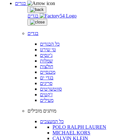
בגדים
בגדים
בגדים
כל הבגדים
טי שירט
ג'ינסים
שמלות
חולצות
מכנסיים
בגדי ים
סריגים
סווטשרטים
ז'קטים
מעילים
מותגים מובילים
כל המעצבים
POLO RALPH LAUREN
MICHAEL KORS
CALVIN KLEIN