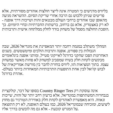
בליוויס מדגישים כי המטרה אינה לייצר חולצות אוהדים מסורתיות, אלא
פריטים שניתן ללבוש גם הרבה אחרי שריקת הסיום. ההשראה מגיעה
מהאופן שבו אוהדים ברחבי העולם מבטאים זהות ושייכות דרך אופנה -
לא רק באצטדיון, אלא גם ברחוב, ברשתות החברתיות ובחיי היומיום. כך
הופכת החולצה מסמל של משחק בודד לחלק ממלתחה אישית ותרבותית.
המהלך משתלב במגמה רחבה יותר המאפיינת את מונדיאל 2026, שבה
הגבולות בין ספורט, אופנה ותרבות הולכים ומיטשטשים. בשנים
האחרונות הפכו שחקני כדורגל לאייקוני סטייל, ומותגי אופנה בינלאומיים
מבקשים לקחת חלק בשיח שמסביב למשחק לא פחות מאשר במשחק
עצמו. בתוך המציאות הזו, ליוויס בוחרת לחבר בין מורשת אמריקאית של
לבוש קז'ואל לבין אחת התופעות התרבותיות המאחדות ביותר בעולם-
אהדת כדורגל.
בסופו של דבר, קולקציית Country Ringer Tees אינה עוסקת רק
בנבחרות המשתתפות במונדיאל, אלא ברעיון רחב יותר של זהות, שייכות
וגאווה. היא מאפשרת לאוהדים לקחת חלק באווירת הטורניר גם מחוץ
ליציעים, ומוכיחה שבמונדיאל 2026, כמו בעולם האופנה, לא רק התוצאה
על המגרש קובעת - אלא גם מה לובשים בדרך אליו.