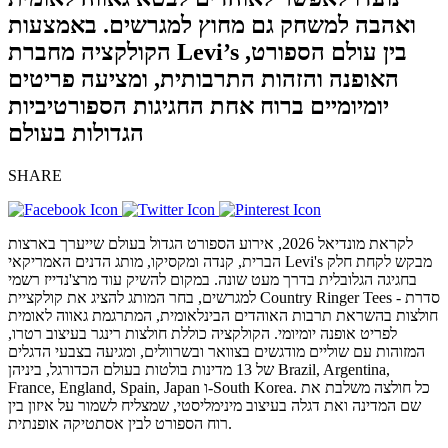
ואהבה למשחק גם מחוץ למגרשים. באמצעות
הקולקציה מחברת Levi’s בין עולם הספורט,
האופנה והזהות התרבותית, ומציעה פריטים
יומיומיים ברוח אחת החגיגות הספורטיביות
הגדולות בעולם
SHARE
לקראת מונדיאל 2026, אירוע הספורט הגדול בעולם שייערך בארצות
הברית, קנדה ומקסיקו, מותג הדנים האמריקאי Levi's מבקש לקחת חלק
בחגיגה הגלובלית בדרך מעט שונה. במקום להשיק עוד מרצ'נדייז רשמי
למגרשים, בחר המותג להציג את קולקציית Country Ringer Tees - סדרת
חולצות בהשראת תרבות האוהדים הבינלאומית, המתרגמת גאווה לאומית
לפריט אופנה יומיומי. הקולקציה כוללת חולצות רינגר בעיצוב רטרו,
המזוהות עם שוליים מודגשים בצוואר ובשרוולים, ומגיעה בצבעי הדגלים
של 13 מדינות בולטות בעולם הכדורגל, ביניהן Brazil, Argentina,
France, England, Spain, Japan ו-South Korea. כל חולצה משלבת את
שם המדינה ואת דגלה בעיצוב מינימליסטי, שמצליח לשמור על איזון בין
רוח הספורט לבין אסתטיקה אופנתית.