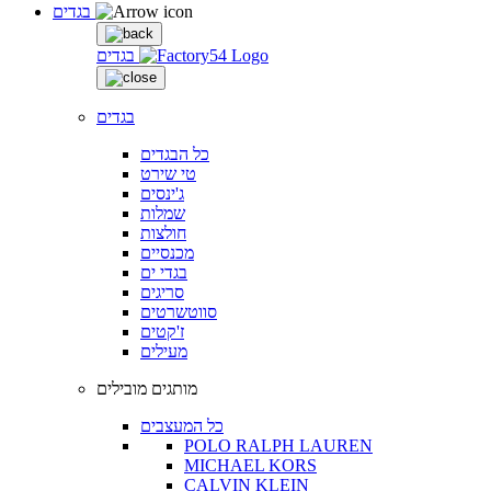
בגדים
בגדים
בגדים
כל הבגדים
טי שירט
ג'ינסים
שמלות
חולצות
מכנסיים
בגדי ים
סריגים
סווטשרטים
ז'קטים
מעילים
מותגים מובילים
כל המעצבים
POLO RALPH LAUREN
MICHAEL KORS
CALVIN KLEIN